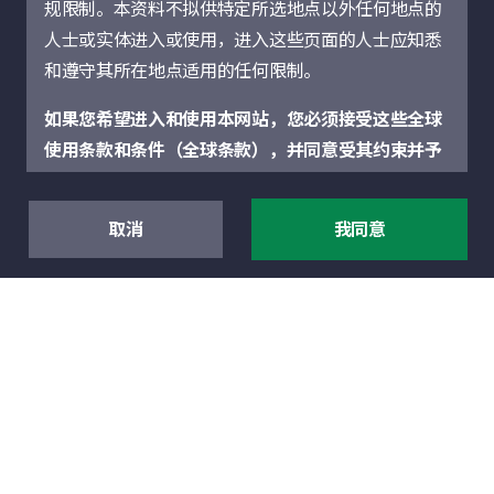
规限制。本资料不拟供特定所选地点以外任何地点的
人士或实体进入或使用，进入这些页面的人士应知悉
和遵守其所在地点适用的任何限制。
如果您希望进入和使用本网站，您必须接受这些全球
使用条款和条件（全球条款），并同意受其约束并予
以遵守，全球条款适用于宏利投资管理网站的所有部
分，包括由宏利投资管理当地实体运营的特定地点部
取消
我同意
分。如果您不同意这些全球条款，您不得进入或使用
本网站。不论互联网用户以本网站作任何具体用途，
与一家汽车制造商合作制定
所有全球条款将会适用。使用本网站即代表您接受这
以科学为本的排放目标
些全球条款。
本网站仅供参考，并不构成可能在本网站或通过本网
阅读更多
站提述的任何证券、投资或顾问服务的出售要约或购
买要约的招揽，或任何有关此类证券或服务的建议。
概不就本网站所讨论或通过本网站所访问的证券、产