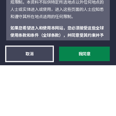
17
结果
规限制。本资料不拟供特定所选地点以外任何地点的
人士或实体进入或使用，进入这些页面的人士应知悉
和遵守其所在地点适用的任何限制。
如果您希望进入和使用本网站，您必须接受这些全球
使用条款和条件（全球条款），并同意受其约束并予
以遵守，全球条款适用于宏利投资管理网站的所有部
分，包括由宏利投资管理当地实体运营的特定地点部
取消
我同意
2024年12月18日
分。如果您不同意这些全球条款，您不得进入或使用
美国大选和中国刺激经济方
本网站。不论互联网用户以本网站作任何具体用途，
案如何影响亚洲固定收益市
所有全球条款将会适用。使用本网站即代表您接受这
场？¹
些全球条款。
在本期投资通讯，我们的亚洲固定收益投资团
本网站仅供参考，并不构成可能在本网站或通过本网
队将分析美国大选和近日其他重大事件可能对
站提述的任何证券、投资或顾问服务的出售要约或购
该地区固定收益市场所产生的影响。
买要约的招揽，或任何有关此类证券或服务的建议。
阅读更多
概不就本网站所讨论或通过本网站所访问的证券、产