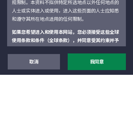
8
结果
规限制。本资料不拟供特定所选地点以外任何地点的
人士或实体进入或使用，进入这些页面的人士应知悉
和遵守其所在地点适用的任何限制。
如果您希望进入和使用本网站，您必须接受这些全球
使用条款和条件（全球条款），并同意受其约束并予
以遵守，全球条款适用于宏利投资管理网站的所有部
分，包括由宏利投资管理当地实体运营的特定地点部
取消
我同意
2025年9月18日
分。如果您不同意这些全球条款，您不得进入或使用
关于美联储2025年首次降
本网站。不论互联网用户以本网站作任何具体用途，
息的最新观点
所有全球条款将会适用。使用本网站即代表您接受这
些全球条款。
时隔九个月，美联储在美国时间9月17日宣布再
次降息25个基点，联邦基金利率目标区间降到
本网站仅供参考，并不构成可能在本网站或通过本网
4.00%至4.25%。全球首席经济师 Alex Grassino
站提述的任何证券、投资或顾问服务的出售要约或购
和高级全球宏观策略师邵宇婷，分享他们对这
次降息行动的观点，以及剖析其对亚洲市场的
买要约的招揽，或任何有关此类证券或服务的建议。
潜在影响。
概不就本网站所讨论或通过本网站所访问的证券、产