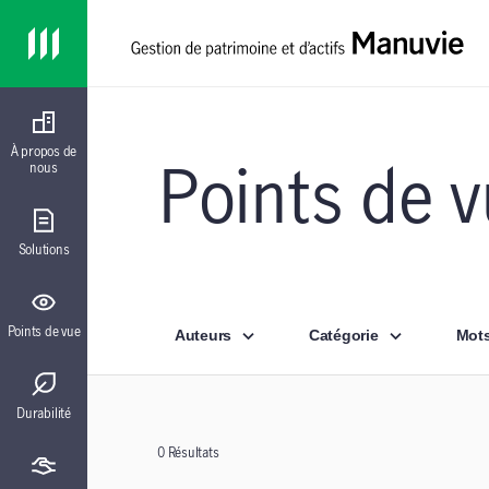
Skip to main content
Home
À propos de
nous
Points de 
Solutions
Points de vue
Auteurs
Catégorie
Mots
Durabilité
0
Résultats