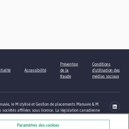
Prévention
Conditions
tialité
Accessibilité
de la
d’utilisation des
fraude
médias sociaux
uvie, le M stylisé et Gestion de placements Manuvie & M
sociétés affiliées sous licence. La législation canadienne
ctement à fournir des renseignements généraux sur
eils indépendants au sujet de l’utilisation du site, car elles
Paramètres des cookies
résidence ou de domicile. Il est possible d’accéder à des