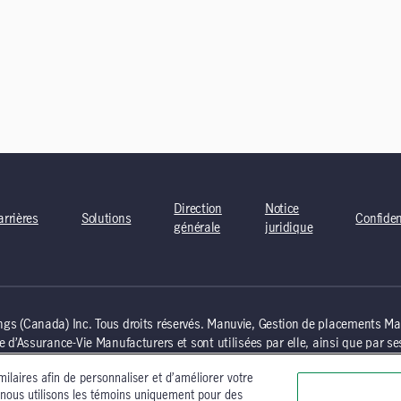
Direction
Notice
arrières
Solutions
Confiden
générale
juridique
(Canada) Inc. Tous droits réservés. Manuvie, Gestion de placements Man
Assurance-Vie Manufacturers et sont utilisées par elle, ainsi que par ses 
es d’accueil » du site Web de Gestion de placements Manuvie, qui vise stri
milaires afin de personnaliser et d’améliorer votre
 Manuvie. Il est conseillé aux personnes non canadiennes d’obtenir des cons
 nous utilisons les témoins uniquement pour des
seignements en vertu des lois applicables dans leur lieu de citoyenneté, de 