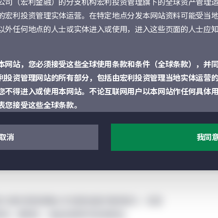
公司（宏利金融）的分支机构宏利投资管理旗下的全球资产管理
的宏利投资管理实体运营。在特定地点分发本网站资料可能受当
我们相信，不论全球经济处于哪个周期，有关趋势
以外任何地点的人士或实体进入或使用，进入这些页面的人士应
求日趋殷切。
增长
本网站，您必须接受这些全球使用条款和条件（全球条款），并
，但当前全球人口持续老化，长远而言预期寿命也
利投资管理网站的所有部分，包括由宏利投资管理当地实体运营
相关服务的需求将更为殷切，开支不断上升，同时
您不得进入或使用本网站。不论互联网用户以本网站作任何具体
表您接受这些全球条款。
构成可能在本网站或通过本网站提述的任何证券、投资或顾问服
取消
我同
类证券或服务的建议。概不就本网站所讨论或通过本网站所访问
及多种疫苗的研发进展，均印证医学进步将继续推
出声明。您确认任何通过本网站提供的资料并不应构成或被视作
传达任何邀请或劝诱参与投资活动。
运营，但其他部分指明由当地法人实体运营除外。本网站特定地
致力填补新冠病毒以外的其他医疗需求缺口，包括
体运营。
尿病、肥胖症、柏金森病及阿兹海默症。