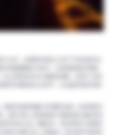
2021年，全球股市承接2020年下半年的复苏动
医疗保健股跟随大市扬升，实现稳健的绝对回报。
，加上研发有效疗法方面取得进展，全球多个地区
政和货币政策的有力支持下，企业盈利及经济增长
，奥密克戎变种病毒令市场再次波动，投资者担忧
家、医护行政人员和政府部门继续投放大量时间和
的季节性风土病。前瞻未来，及时研发可以预防新
术将成为关键工具。尽管如此，我们显然不能简单