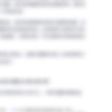
次疫情。我们始终需要有效的抗病毒药物，把全球
一步恢复正常。
要任务，是在新冠病毒相关研发方面取得进展，但
康影响深远的临床挑战。业界继续专注研发疗法和
包括癌症、代谢综合症、罕见疾病及中枢神经系统
求缺口的能力，是我们配置资本的三大指导原则之
1
长潜力
。
1
2月31日至2021年12月31日
化率表现领先大市约3% — 带来显著的增值机会