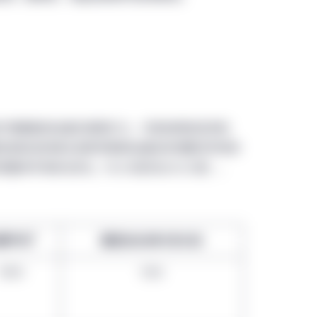
机构投资者的中华人民共和国（中国）居民使用。因此，只有符
中国有关证券或基金的法规另行批准，否则本网站所述任何基金和
而言，不包括中国香港特别行政区、中国澳门特别行政区或中国
完整或经过精简，或可能有不同来源，而宏利投资管理并不对其
不承担任何责任。本网站内的特定地点部分并不表示本网站所显
管理实体。本网站可能涵盖宏利投资管理实体在不同地区的资料
疗保健股的估值仍具吸引力，代表独特的投资机
视为该等部分本身所指明有关宏利投资管理实体的资料，也不应
性和前述的增长前景导致其估值向来较整体市场存
体市场存在折让（16.83倍对比18.02倍）。
3
截至2022年1月31日
期平均
105%
93%