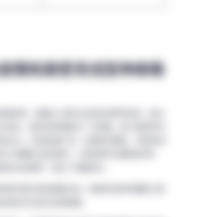
疫情和奥密克戎变种病毒
1月底被发现，普遍认为源头来自非洲博茨瓦纳，经过
分析后，发现这种病毒正广泛传播。由于奥密克戎
突变位点，并且急速扩张，包括刺突蛋白、受体结合
定为“需要关注的变种”。这些变异令病毒的传染
苗或过往感染）发生了显著变化。
及德尔塔引发的疫情比较，奥密克戎的传播能力更
区的现况已证实这些数据。