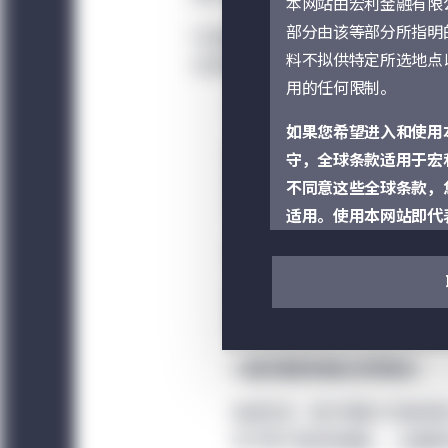
本网站由宏利金融有限
部分由该等部分所指明
行业的强劲增长由长期趋势所带动，
料不拟供特定所选地点
长远将刺激医疗保健产品和服务的需
用的任何限制。
1 人口老龄化应继续带动开支
如果您希望进入和使用
虽然疫情在短期导致人口减少
守，全球条款适用于宏
会延长。换言之，对医疗保健
不同意这些全球条款，
亦会出现更多治疗选择方案。
适用。使用本网站即代
2 医学进步
本网站仅供参考，并不
的招揽，或任何有关此
有关新冠病毒疗法、诊断测试
适合任何特定投资者作
动行业发展。
视为在任何司法管辖区
3 医疗需求的缺口仍然庞大
本网站由宏利投资管理
如前所述，医疗保健公司继续
的宏利投资管理法人实
但不限于固态肿瘤癌、二型糖