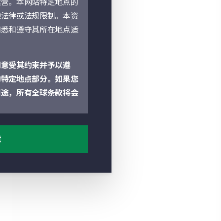
运营。本网站特定地点的
地法律或法规限制。本资
知悉和遵守其所在地点适
同意受其约束并予以遵
的特定地点部分。如果您
用途，所有全球条款将会
务的出售要约或购买要约
意
的证券、产品或服务是否
投资建议。本网站不应被
点的部分由该部分所指明