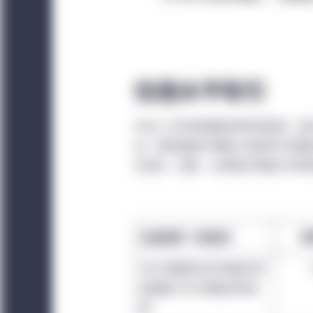
中国
：本网站仅供属于
才能访问本网站。除非
间接在中国内地（就此
本网站所载资料可能不
估值水平吸引
明示或暗示的保证，也
部分所指明的宏利投资
对比广泛市场指数的预测市盈率，医
和任何其他资料不应被
会，原因是医疗保健公司的防守性属
能力或表现的保证。
在溢价。目前，全球医疗保健公司却较整
估值倍数（市盈率）
长
MSCI明晟发达市场医疗保
健指数/MSCI明晟世界指
数