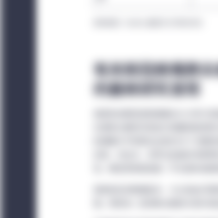
资料来源：FactSet, 截至2022年1月31日
有关新冠病毒肺炎
的最新研究发现
奥密克戎新冠变种病毒在2021年1
在南非比勒陀利亚进行的基因组测序
的病毒中不同部位出现约58个关键
区域、切位点，世界卫生组织将其界
性、毒性及免疫逃逸（不论是来自疫
南非的初步数据显示，与之前由贝塔
强，而亚洲、欧洲和北美洲大部分地