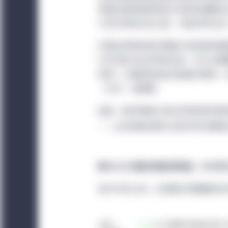
地透过接种疫苗及进行测试来摆脱这
大流行转变为风土病，令经济得以进
尽管全球领先医疗保健公司目前的首
它们仍致力应对同样迫切、对公众健
药物，以满足其他迫切的医疗需求，
（CNS） 疾病等。
诚然，医疗保健公司应对现有医疗需
一，也会有助反映行业的可观长期增
每100,000美元的投资增速，1994年1
自1995年以来，全球医疗保健股的年