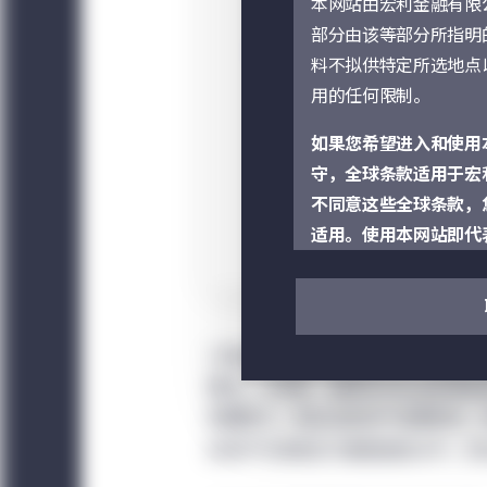
本网站由宏利金融有限
部分由该等部分所指明
料不拟供特定所选地点
用的任何限制。
如果您希望进入和使用
守，全球条款适用于宏
不同意这些全球条款，
适用。使用本网站即代
本网站仅供参考，并不
的招揽，或任何有关此
适合任何特定投资者作
只有全球金融危机后的2007年降息
视为在任何司法管辖区
整合，对债券、股票及优先证券等金
配置庞大，因此这类资产显著受压。
本网站由宏利投资管理
的资产负债表处于最强劲的水平，优
的宏利投资管理法人实