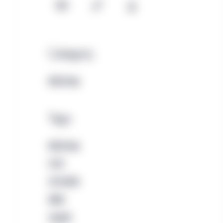
Email
Copy
Download
Category
固定收益
Tags
固定收益
利率
货币政策
美国
收益率