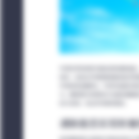
市场利率及债券价格的走势通常相反
相关。当就业市场轻微放缓或经济软
市场持续显著恶化，市场可能面对更
为，美联储9月的降息行动是就美国
的2%目标，就业市场保持强劲。
通胀能否实现软着