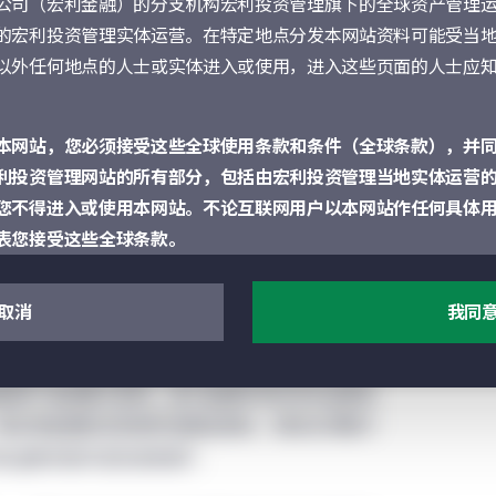
公司（宏利金融）的分支机构宏利投资管理旗下的全球资产管理
的宏利投资管理实体运营。在特定地点分发本网站资料可能受当
以外任何地点的人士或实体进入或使用，进入这些页面的人士应
本网站，您必须接受这些全球使用条款和条件（全球条款），并
利投资管理网站的所有部分，包括由宏利投资管理当地实体运营
您不得进入或使用本网站。不论互联网用户以本网站作任何具体
表您接受这些全球条款。
构成可能在本网站或通过本网站提述的任何证券、投资或顾问服
取消
我同
类证券或服务的建议。概不就本网站所讨论或通过本网站所访问
出声明。您确认任何通过本网站提供的资料并不应构成或被视作
周期除外。全球金融危机后的衰退导致金融业出现
传达任何邀请或劝诱参与投资活动。
融资产造成重大影响。鉴于金融市场对优先证券的
继全球金融危机及政府加强监管后，目前全球银行
运营，但其他部分指明由当地法人实体运营除外。本网站特定地
2
先证券亦回升至历史新高
。
体运营。