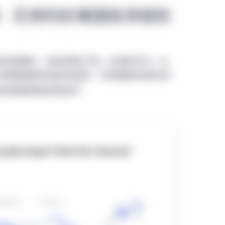
机构投资者的中华人民共和国（中国）居民使用。因此，只有符
：历来利好美国投资级别
中国有关证券或基金的法规另行批准，否则本网站所述任何基金和
而言，不包括中国香港特别行政区、中国澳门特别行政区或中国
完整或经过精简，或可能有不同来源，而宏利投资管理并不对其
降息周期时，收益率便会下跌。正如图2所示，当
不承担任何责任。本网站内的特定地点部分并不表示本网站所显
0年期美国国债收益率回落时，优质美国投资级别信
管理实体。本网站可能涵盖宏利投资管理实体在不同地区的资料
3
债及美国按揭抵押证券
。
视为该等部分本身所指明有关宏利投资管理实体的资料，也不应
3
先证券在收益率下跌的环境下表现出色