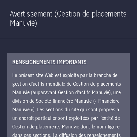
Home
Recherche
Ouverture de 
Open S
Avertissement (Gestion de placements
Manuvie)
RENSEIGNEMENTS IMPORTANTS
6 février 2025
Le présent site Web est exploité par la branche de
Normalisation de la
gestion d’actifs mondiale de Gestion de placements
politique monétaire
Manuvie (auparavant Gestion d’actifs Manuvie), une
division de Société financière Manuvie (« Financière
au Japon : jusqu’où
Manuvie »). Les sections du site qui sont propres à
un endroit particulier sont exploitées par l’entité de
ira la Banque du
Gestion de placements Manuvie dont le nom figure
dans ces sections. La diffusion des renseignements