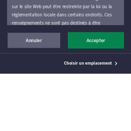
du capital-investissement, des terrains
sur le site Web peut être restreinte par la loi ou la
forestiers et de l’agriculture, en agissant de
réglementation locale dans certains endroits. Ces
manière décisive dans des stratégies où un
renseignements ne sont pas destinés à être
engagement profond génère de la valeur, où
consultés ou utilisés par une personne ou une entité
les relations créent un point d’accès et où
dans un endroit autre que l’endroit précisé choisi et
Annuler
Accepter
l’exécution reproductible produit des résultats.
les personnes accédant à ces pages doivent
s’informer et respecter les restrictions qui
Choisir un emplacement
s’appliquent à l’endroit où elles se trouvent.
Ce qui nous distingue
Si vous souhaitez accéder au présent site Web et
l’utiliser, vous devez accepter d’être lié par les
présentes conditions générales d’utilisation (les «
conditions générales »), qui s’appliquent à toutes
les parties du site Web de Gestion de placements
Manuvie, y compris les sections locales exploitées
par une entité locale de Gestion de placements