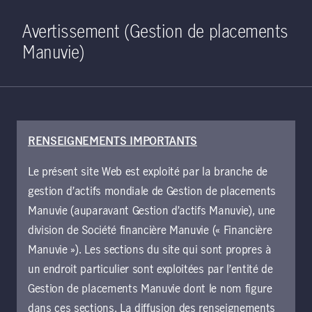
Home
Recherche
Ouverture de 
Open S
Avertissement (Gestion de placements
Manuvie)
RENSEIGNEMENTS IMPORTANTS
Le présent site Web est exploité par la branche de
gestion d’actifs mondiale de Gestion de placements
Manuvie (auparavant Gestion d’actifs Manuvie), une
Marchés privés
division de Société financière Manuvie (« Financière
Manuvie »). Les sections du site qui sont propres à
un endroit particulier sont exploitées par l’entité de
Nous investissons dans les domaines de
Gestion de placements Manuvie dont le nom figure
l’infrastructure, de l’immobilier, du crédit privé,
dans ces sections. La diffusion des renseignements