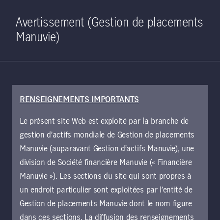
Home
Recherche
Ouverture de 
Open S
Avertissement (Gestion de placements
Manuvie)
RENSEIGNEMENTS IMPORTANTS
5 mai 2026
Le présent site Web est exploité par la branche de
Le crédit
gestion d’actifs mondiale de Gestion de placements
opportuniste dans
Manuvie (auparavant Gestion d’actifs Manuvie), une
division de Société financière Manuvie (« Financière
un marché en
Manuvie »). Les sections du site qui sont propres à
un endroit particulier sont exploitées par l’entité de
évolution :
Gestion de placements Manuvie dont le nom figure
dans ces sections. La diffusion des renseignements