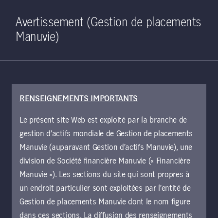
Home
Recherche
Ouverture de 
Open S
Avertissement (Gestion de placements
Manuvie)
RENSEIGNEMENTS IMPORTANTS
3 juin 2021
Le présent site Web est exploité par la branche de
Occasions arrivant
gestion d’actifs mondiale de Gestion de placements
à maturité :
Manuvie (auparavant Gestion d’actifs Manuvie), une
division de Société financière Manuvie (« Financière
marchés du
Manuvie »). Les sections du site qui sont propres à
un endroit particulier sont exploitées par l’entité de
carbone et
Gestion de placements Manuvie dont le nom figure
dans ces sections. La diffusion des renseignements