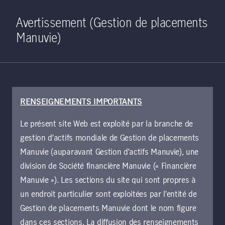
Home
Recherche
Ouverture de 
Open S
Avertissement (Gestion de placements
Manuvie)
RENSEIGNEMENTS IMPORTANTS
22 janvier 2026
Le présent site Web est exploité par la branche de
La valeur au-delà
gestion d’actifs mondiale de Gestion de placements
des produits
Manuvie (auparavant Gestion d’actifs Manuvie), une
division de Société financière Manuvie (« Financière
forestiers : investir
Manuvie »). Les sections du site qui sont propres à
un endroit particulier sont exploitées par l’entité de
dans les terrains
Gestion de placements Manuvie dont le nom figure
dans ces sections. La diffusion des renseignements