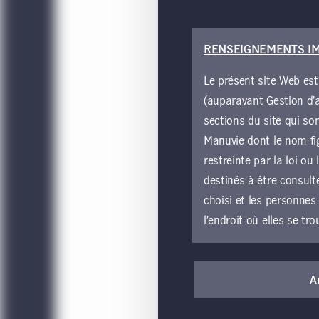
RENSEIGNEMENTS I
Le présent site Web est
(auparavant Gestion d’a
sections du site qui so
Manuvie dont le nom fig
restreinte par la loi o
destinés à être consult
choisi et les personnes
l’endroit où elles se tro
Si vous souhaitez accé
présentes conditions gé
A
parties du site Web d