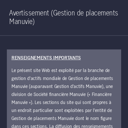
Home
Recherche
Ouverture de 
Open S
Avertissement (Gestion de placements
Manuvie)
RENSEIGNEMENTS IMPORTANTS
15 juin 2023
Le présent site Web est exploité par la branche de
Proprium Capital Partners lance
gestion d’actifs mondiale de Gestion de placements
une société japonaise
Manuvie (auparavant Gestion d’actifs Manuvie), une
d’immeubles multirésidentiels
division de Société financière Manuvie (« Financière
Manuvie »). Les sections du site qui sont propres à
un endroit particulier sont exploitées par l’entité de
Hong Kong, juin 2023 –
Proprium
Gestion de placements Manuvie dont le nom figure
Capital Partners a annoncé aujourd’hui la
dans ces sections. La diffusion des renseignements
conclusion définitive d’ententes visant à