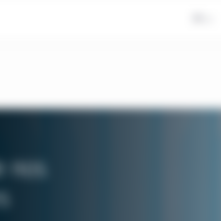
FR
e nos
s