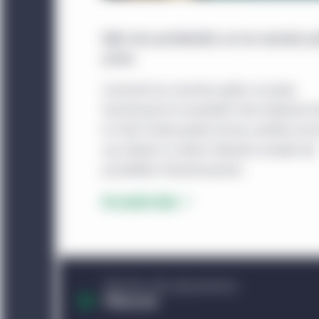
faite voulant que les ti
possible d’accéder par 
Bâtir des portefeuilles sur les marchés pu
que la transmission de
privés
placement et ne peut ê
Comment les marchés publics et privés
invitation ou une incita
fonctionnent-ils ensemble? Anne Valentine 
Le site Web est exploit
et Colin Purdie parlent de leur ambition de
est indiquée ailleurs. L
aux clientes et clients l’éventail complet des
par l’entité juridique 
possibilités d’investissement.
Le présent site est dest
En savoir plus
pas un investisseur ins
pas destinés aux investi
n’est pas autorisé.
Americas Offshore :
Le
l’utilisation qui en est 