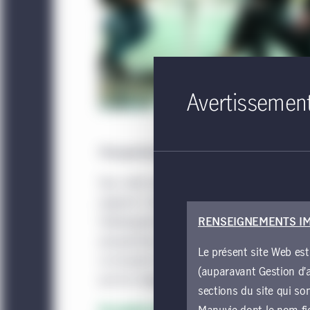
Avertissemen
Perspectives des marchés mondiaux pou
Nos chefs de file des marchés privé et publi
joignent à Sarah Chapman, chef mondiale,
RENSEIGNEMENTS I
Développement durable, pour présenter leur
perspectives des marchés mondiaux pour 
Le présent site Web est
se trouvent les possibilités d’investissemen
(auparavant Gestion d’a
par les mégatendances d’aujourd’hui?
sections du site qui so