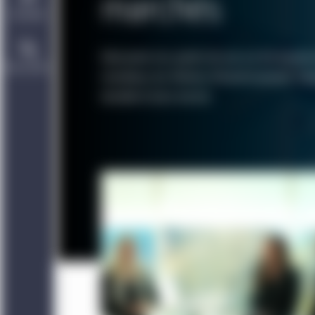
marchés
Durabilité
Découvrez nos points de vue sur les tenda
Nous joindre
mondiaux, les thèmes d’investissement, l’in
durable et plus encore.