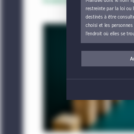
Manuvie dont le nom fig
En savoir plus
restreinte par la loi o
destinés à être consult
choisi et les personnes
l’endroit où elles se tro
Si vous souhaitez accé
présentes conditions gé
A
parties du site Web d
entité locale de Gest
devez vous abstenir d’
sans égard à l’utilisat
Web constitue votre a
Le présent site Web est
d’une offre d’achat de 
titres ou services, qui 