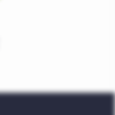
e Web ou auxquels il est
r. Vous reconnaissez
 pas un conseil en
 considéré comme une
territoire que ce soit.
entité juridique locale
iculier sont exploitées
tions.
seillers. Quiconque n’est
nts sur ce site ne sont
at du placement indiqué
t responsables de
ire ainsi que les lois