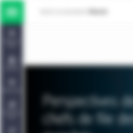
Skip to main content
Solutions multiactifs
Home
Titres à revenu fixe
Tableau de
bord
Actions
Capacités
Marchés privés
Points de vue
Perspectives d
Gestion de placements Manuvie | CQS
À propos de
chefs de file de
nous