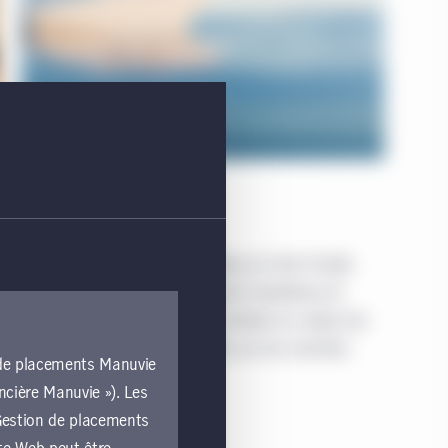
La force de notre équipe
Écoutez Аппе Valentine Andrews et Colin Purdie
discuter de l’importance de viser l’excellence et
d’élaborer des stratégies qui mettent en valeur les
atouts essentiels de nos offres sur les marchés
n de placements Manuvie
publics et privés.
ncière Manuvie »). Les
e Gestion de placements
En savoir plus