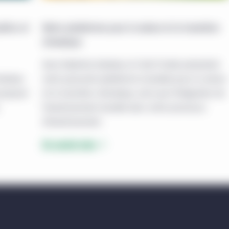
tres, produits ou services dont il est question dans le présent sit
l’entremise de celui-ci conviennent à un investisseur en particulie
blics et
Notre plateforme pour la nature et la transition
 renseignements par l’entremise du présent site Web ne constitue
climatique
tre considérée comme tel. Le présent site Web ne doit pas être
Anne Valentine Andrews et Colin Purdie présentent
tion à s’engager dans des activités d’investissement dans quelque 
Andrews
notre puissante plateforme mondiale pour la nature
é par Gestion de placements Manuvie, sauf dans la mesure où une 
 proposer
et la transition climatique, ainsi que l’intégration de
es sections du présent site Web qui sont propres à un endroit part
l’investissement durable dans notre processus
de Gestion de placements Manuvie dont le nom figure dans ces sec
d’investissement.
iné à l’usage exclusif des investisseurs institutionnels et des con
En savoir plus
titutionnel ne peut accéder au présent site Web. Les renseigneme
sseurs institutionnels d’un territoire où la distribution ou l’ach
 présent site est destiné aux intermédiaires, qui sont pleinemen
faite et doivent respecter l’ensemble des lois locales de leur territo