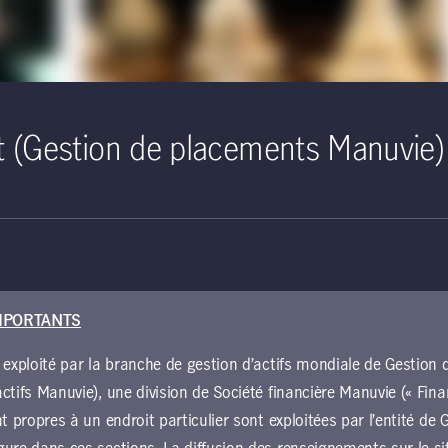
t (Gestion de placements Manuvie)
r 2025
Rencontrez nos chefs de file des marchés
c se
Аппе Valentine Andrews et Colin Purdie exposent
leur stratégie de croissance et rappellent les
MPORTANTS
s
premiers succès et enjeux qui ont marqué leur
2025. Où
première année au sein de Gestion de placements
 exploité par la branche de gestion d’actifs mondiale de Gestio
t portées
Manuvie.
ctifs Manuvie), une division de Société financière Manuvie (« Fina
nt propres à un endroit particulier sont exploitées par l’entité d
En savoir plus