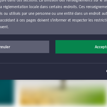
ure dans ces sections. La diffusion des renseignements sur le si
u la réglementation locale dans certains endroits. Ces renseignem
és ou utilisés par une personne ou une entité dans un endroit autr
 accédant à ces pages doivent s’informer et respecter les restrict
uvent.
der au présent site Web et l’utiliser, vous devez accepter d’êtr
nérales d’utilisation (les « conditions générales »), qui s’app
nnuler
Accept
e Gestion de placements Manuvie, y compris les sections loca
ion de placements Manuvie. Si vous n’acceptez pas ces conditi
accéder au site Web ou de l’utiliser. Toutes les conditions gén
ion précise faite par les internautes du présent site Web. Votre
cceptation des présentes conditions générales.
 à titre informatif seulement et ne constitue pas une offre de vent
titres ou de services de placement ou de consultation, ni une re
peuvent faire l’objet d’un renvoi sur ou par le présent site Web. Au