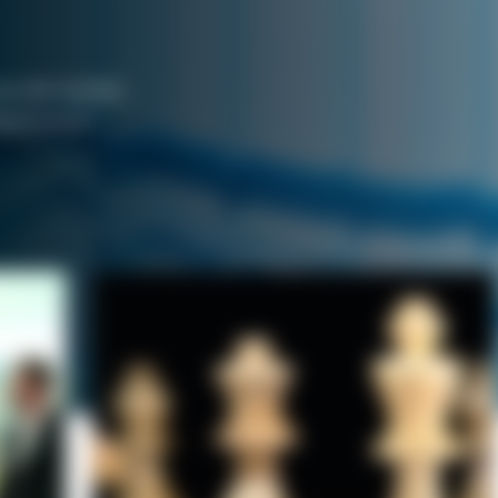
nces des marchés
vestissement