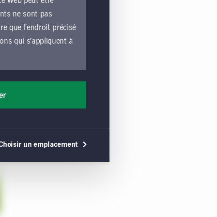
te Web peut être
ents ne sont pas
e que l’endroit précisé
ions qui s’appliquent à
e lié par les
liquent à toutes les
er
les exploitées par une
ons générales, vous
érales s’appliquent,
Choisir un emplacement
 utilisation du site
e ou une sollicitation
commandation de tels
cune déclaration n’est