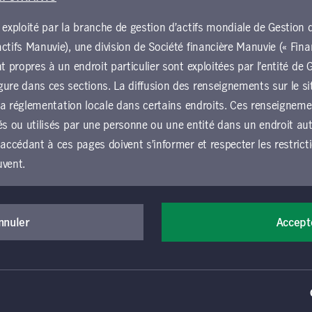
 exploité par la branche de gestion d’actifs mondiale de Gestio
élécharger le document
ctifs Manuvie), une division de Société financière Manuvie (« Fina
nt propres à un endroit particulier sont exploitées par l’entité d
ure dans ces sections. La diffusion des renseignements sur le si
u la réglementation locale dans certains endroits. Ces renseignem
és ou utilisés par une personne ou une entité dans un endroit autr
 accédant à ces pages doivent s’informer et respecter les restrict
uvent.
der au présent site Web et l’utiliser, vous devez accepter d’êtr
Canada) Inc. Tous droits réservés. Manuvie, le M stylisé et Gestion de 
nérales d’utilisation (les « conditions générales »), qui s’app
nnuler
Accept
et sont utilisées par elle, ainsi que par ses sociétés affiliées sous lice
e Gestion de placements Manuvie, y compris les sections loca
ux utilisées par elle, ainsi que par ses sociétés affiliées sous licence. L
rictement à fournir des renseignements d’ordre général au sujet de l’orga
ion de placements Manuvie. Si vous n’acceptez pas ces conditi
accéder au site Web ou de l’utiliser. Toutes les conditions gén
des conseils indépendants au sujet de l’utilisation du site, car elles pourr
ion précise faite par les internautes du présent site Web. Votre
lieu de citoyenneté, de résidence ou de domicile. Il est possible d’accéde