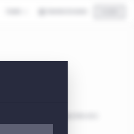
Canada
Ouverture de session
Inscription
émergents
n du portefeuille et les principaux titres de la