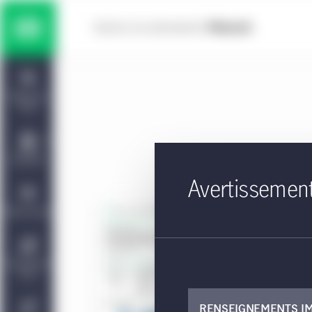
Skip to main content
Solutions multiactifs
Home
Titres à revenu fixe
Tableau de
bord
Actions
Capacités
Avertissemen
Marchés privés
PDF - 
Points de vue
St
Gestion de placements Manuvie | CQS
À propos de
Ce do
nous
straté
RENSEIGNEMENTS I