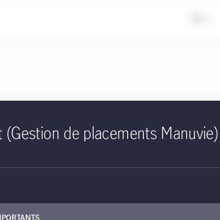
FR
t (Gestion de placements Manuvie)
169 KB
ratégie Actions des marchés 
cument contient des renseignements sur le rendement, la répartitio
gie.
MPORTANTS