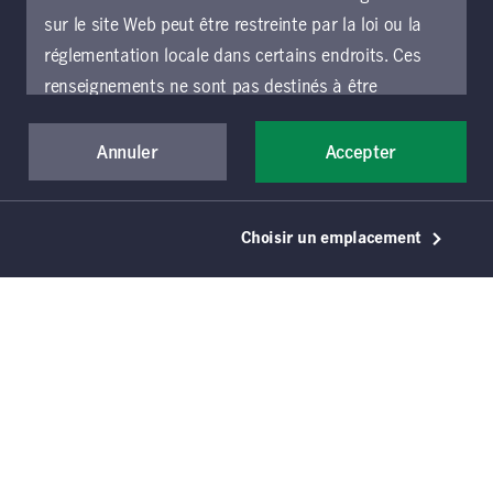
sur le site Web peut être restreinte par la loi ou la
Télécharger le document
réglementation locale dans certains endroits. Ces
renseignements ne sont pas destinés à être
consultés ou utilisés par une personne ou une entité
dans un endroit autre que l’endroit précisé choisi et
Annuler
Accepter
les personnes accédant à ces pages doivent
s’informer et respecter les restrictions qui
Choisir un emplacement
s’appliquent à l’endroit où elles se trouvent.
Si vous souhaitez accéder au présent site Web et
l’utiliser, vous devez accepter d’être lié par les
présentes conditions générales d’utilisation (les «
conditions générales »), qui s’appliquent à toutes
les parties du site Web de Gestion de placements
Manuvie, y compris les sections locales exploitées
par une entité locale de Gestion de placements