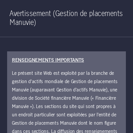
Home
Recherche
Ouverture de 
Open S
Avertissement (Gestion de placements
Manuvie)
RENSEIGNEMENTS IMPORTANTS
PDF - 493 KB
Le présent site Web est exploité par la branche de
Stratégie Actions
gestion d’actifs mondiale de Gestion de placements
américaines de base à
Manuvie (auparavant Gestion d’actifs Manuvie), une
grande capitalisation
division de Société financière Manuvie (« Financière
Manuvie »). Les sections du site qui sont propres à
Ce document contient des renseignements sur
un endroit particulier sont exploitées par l’entité de
le rendement, la répartition du portefeuille et les
Gestion de placements Manuvie dont le nom figure
principaux titres de la stratégie.
dans ces sections. La diffusion des renseignements