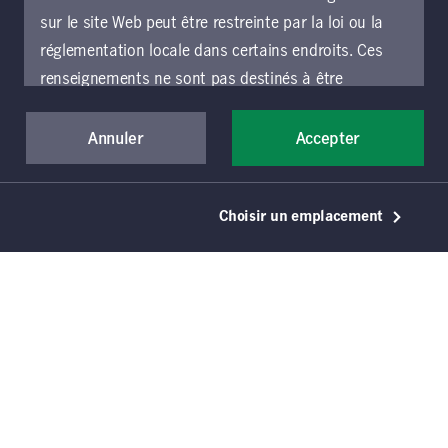
L’équipe Terrains forestiers de Gestion de
sur le site Web peut être restreinte par la loi ou la
placements Manuvie compte plus de 36 ans
réglementation locale dans certains endroits. Ces
d’expérience dans l’élaboration et la gestion
renseignements ne sont pas destinés à être
de portefeuilles mondiaux de terrains
consultés ou utilisés par une personne ou une entité
forestiers exploités durablement. Nous avons
dans un endroit autre que l’endroit précisé choisi et
Annuler
Accepter
de l’expérience dans presque toutes les
les personnes accédant à ces pages doivent
grandes régions forestières exploitables,
s’informer et respecter les restrictions qui
notamment en matière de coûts
Choisir un emplacement
s’appliquent à l’endroit où elles se trouvent.
d’exploitation, de stratégies, de marchés, de
régimes sylvicoles et de régimes
Si vous souhaitez accéder au présent site Web et
technologiques. Notre équipe bénéficie d’une
l’utiliser, vous devez accepter d’être lié par les
portée mondiale, d’une connaissance
présentes conditions générales d’utilisation (les «
approfondie des marchés locaux et d’un vaste
conditions générales »), qui s’appliquent à toutes
réseau sur le terrain.
les parties du site Web de Gestion de placements
Manuvie, y compris les sections locales exploitées
par une entité locale de Gestion de placements