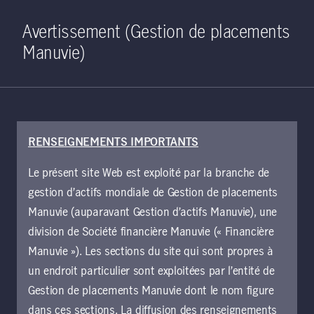
Home
Recherche
Ouverture de 
Open S
Avertissement (Gestion de placements
Manuvie)
RENSEIGNEMENTS IMPORTANTS
Points de vue
Le présent site Web est exploité par la branche de
gestion d’actifs mondiale de Gestion de placements
Manuvie (auparavant Gestion d’actifs Manuvie), une
Effacer tout
Filter
division de Société financière Manuvie (« Financière
Manuvie »). Les sections du site qui sont propres à
Brian J. Kernohan
un endroit particulier sont exploitées par l’entité de
Gestion de placements Manuvie dont le nom figure
dans ces sections. La diffusion des renseignements