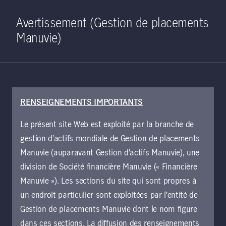
Home
Recherche
Ouverture de 
Open S
Avertissement (Gestion de placements
Manuvie)
RENSEIGNEMENTS IMPORTANTS
12 juillet 2019
Le présent site Web est exploité par la branche de
Perspectives semi-
gestion d’actifs mondiale de Gestion de placements
annuelles 2019 –
Manuvie (auparavant Gestion d’actifs Manuvie), une
division de Société financière Manuvie (« Financière
Actions de la Chine
Manuvie »). Les sections du site qui sont propres à
un endroit particulier sont exploitées par l’entité de
élargie
Gestion de placements Manuvie dont le nom figure
dans ces sections. La diffusion des renseignements