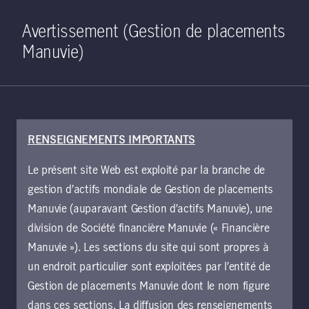
Home
Recherche
Ouverture de 
Open S
Avertissement (Gestion de placements
Manuvie)
RENSEIGNEMENTS IMPORTANTS
22 juin 2022
Le présent site Web est exploité par la branche de
Quatre raisons de
gestion d’actifs mondiale de Gestion de placements
s’intéresser aux
Manuvie (auparavant Gestion d’actifs Manuvie), une
division de Société financière Manuvie (« Financière
actions américaines
Manuvie »). Les sections du site qui sont propres à
un endroit particulier sont exploitées par l’entité de
à petite
Gestion de placements Manuvie dont le nom figure
dans ces sections. La diffusion des renseignements