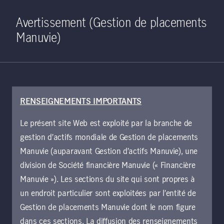
Home
Recherche
Ouverture de 
Open S
Avertissement (Gestion de placements
Manuvie)
RENSEIGNEMENTS IMPORTANTS
Points de vue
Le présent site Web est exploité par la branche de
gestion d’actifs mondiale de Gestion de placements
Manuvie (auparavant Gestion d’actifs Manuvie), une
Effacer tout
Filter
division de Société financière Manuvie (« Financière
Manuvie »). Les sections du site qui sont propres à
Hannah Barkan
un endroit particulier sont exploitées par l’entité de
Gestion de placements Manuvie dont le nom figure
dans ces sections. La diffusion des renseignements