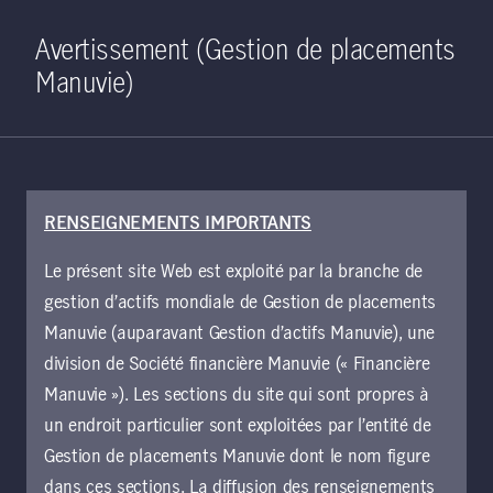
Home
Recherche
Ouverture de 
Open S
Avertissement (Gestion de placements
Manuvie)
RENSEIGNEMENTS IMPORTANTS
Points de vue
Le présent site Web est exploité par la branche de
gestion d’actifs mondiale de Gestion de placements
Manuvie (auparavant Gestion d’actifs Manuvie), une
Effacer tout
Filter
division de Société financière Manuvie (« Financière
Manuvie »). Les sections du site qui sont propres à
Hui Min Ng, CFA
un endroit particulier sont exploitées par l’entité de
Gestion de placements Manuvie dont le nom figure
dans ces sections. La diffusion des renseignements