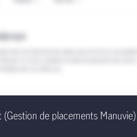
derson
vestit dans les infrastructures depuis plus de 30 ans, est préside
Manuvie. À ce titre, il préside le comité de placement des action
t l’équipe dans ses tâches de...
t (Gestion de placements Manuvie)