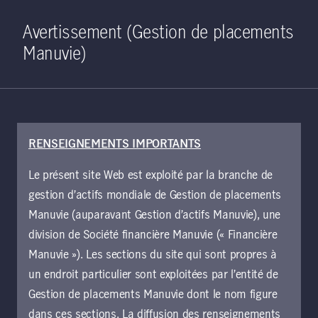
Home
Recherche
Ouverture de 
Open S
Avertissement (Gestion de placements
Manuvie)
RENSEIGNEMENTS IMPORTANTS
5 juillet 2023
Le présent site Web est exploité par la branche de
Des données et
gestion d’actifs mondiale de Gestion de placements
encore des données
Manuvie (auparavant Gestion d’actifs Manuvie), une
division de Société financière Manuvie (« Financière
: Moment
Manuvie »). Les sections du site qui sont propres à
un endroit particulier sont exploitées par l’entité de
macroéconomique
Gestion de placements Manuvie dont le nom figure
dans ces sections. La diffusion des renseignements