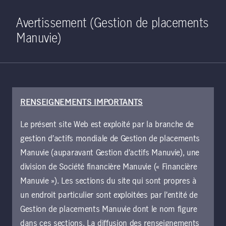
Home
Recherche
Ouverture de 
Open S
Avertissement (Gestion de placements
Manuvie)
RENSEIGNEMENTS IMPORTANTS
24 janvier 2023
Le présent site Web est exploité par la branche de
Dites au revoir aux
gestion d’actifs mondiale de Gestion de placements
obligations à
Manuvie (auparavant Gestion d’actifs Manuvie), une
division de Société financière Manuvie (« Financière
rendement négatif :
Manuvie »). Les sections du site qui sont propres à
un endroit particulier sont exploitées par l’entité de
Moment
Gestion de placements Manuvie dont le nom figure
dans ces sections. La diffusion des renseignements