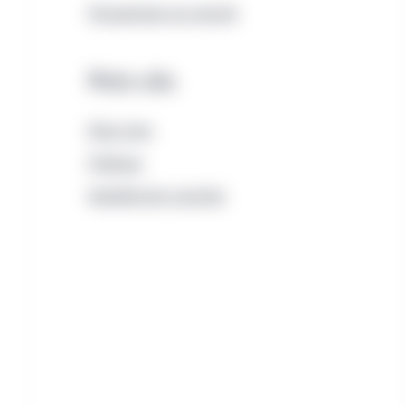
Perspectives du marché
Mots-clés
États-Unis
Politique
Volatilité des marchés