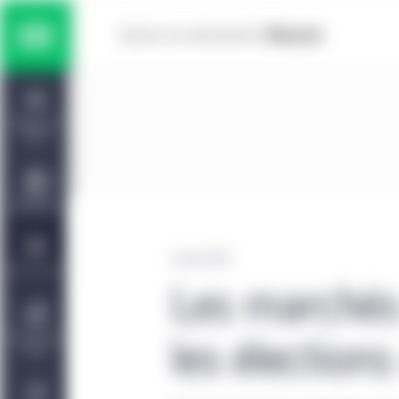
Skip to main content
Solutions multiactifs
Home
Titres à revenu fixe
Tableau de
bord
Actions
Capacités
Marchés privés
14 août 2020
Points de vue
Les marchés
Gestion de placements Manuvie | CQS
À propos de
les élection
nous