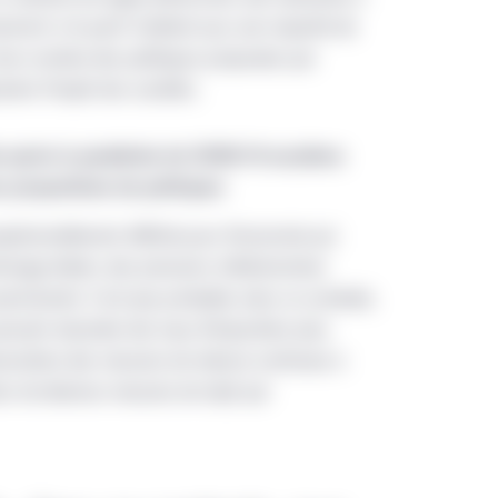
peuvent faire l’objet d’un renvoi sur ou par le présent site Web. Au
eront si le parti n’obtient pas une majorité de
tres, produits ou services dont il est question dans le présent sit
 bon nombre des politiques proposées par
l’entremise de celui-ci conviennent à un investisseur en particulie
nter l’impôt des sociétés.
 renseignements par l’entremise du présent site Web ne constitue
tre considérée comme tel. Le présent site Web ne doit pas être
ie après la pandémie de COVID-19 occultera
tion à s’engager dans des activités d’investissement dans quelque 
 propositions de politiques
é par Gestion de placements Manuvie, sauf dans la mesure où une 
ptionnellement difficile pour l’économie qui
es sections du présent site Web qui sont propres à un endroit part
mage élevés, des pressions inflationnistes
de Gestion de placements Manuvie dont le nom figure dans ces sec
persistante. Il est peu probable, dans ce contexte,
iné à l’usage exclusif des investisseurs institutionnels et des con
puissent absorber des taux d’imposition plus
titutionnel ne peut accéder au présent site Web. Les renseigneme
écessitera des mesures de relance continues à
sseurs institutionnels d’un territoire où la distribution ou l’ach
on de diverses mesures de répit par
 présent site est destiné aux intermédiaires, qui sont pleinemen
faite et doivent respecter l’ensemble des lois locales de leur territo