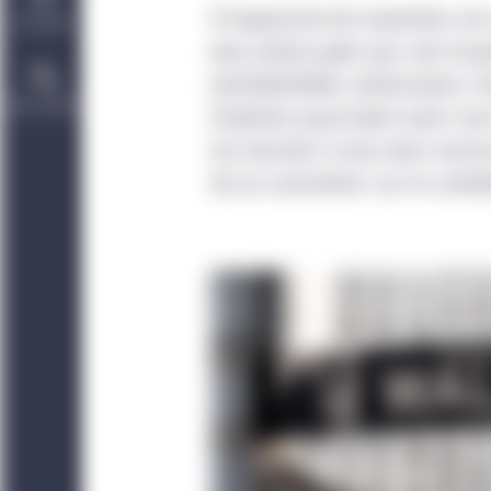
À l’approche de novembre, les
Durabilité
plus préoccupés par une nouvel
présidentielles américaines. 
Nous joindre
d’opinion pourraient avoir un
du marché; il sera alors encor
de se concentrer sur le contex