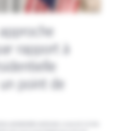
 approche
par rapport à
sidentielle
 un point de
ction présidentielle américaine, ce qui est à la fois