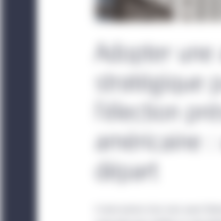
Adopter une
stratégique 
l’élection pré
américaine :
départ
Il reste environ trois mois avant l’éle