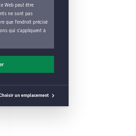
te Web peut être
ents ne sont pas
e que l’endroit précisé
ions qui s’appliquent à
e lié par les
liquent à toutes les
er
les exploitées par une
ons générales, vous
érales s’appliquent,
Choisir un emplacement
 utilisation du site
e ou une sollicitation
commandation de tels