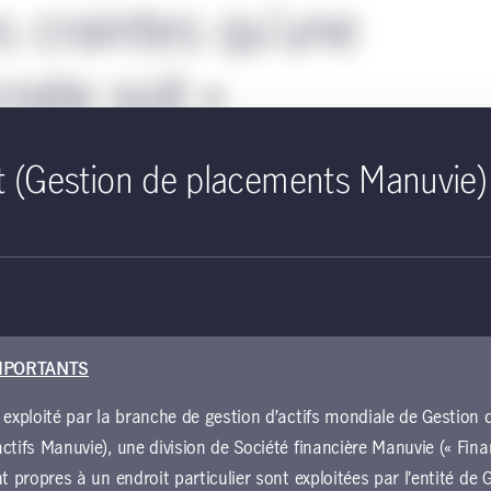
s craintes qu’une
ate soit «
our les marchés
t (Gestion de placements Manuvie)
lement exagérées
ouvelles financières – comme
cet
article du
New
archés se concentrent sur un résultat précis lors
MPORTANTS
 et le contrôle par les démocrates de la Chambre
démocrate). Même si l’opinion populaire perçoit
 exploité par la branche de gestion d’actifs mondiale de Gestio
ment négative pour les marchés, nous sommes
ctifs Manuvie), une division de Société financière Manuvie (« Fina
ement exagérées.
nt propres à un endroit particulier sont exploitées par l’entité d