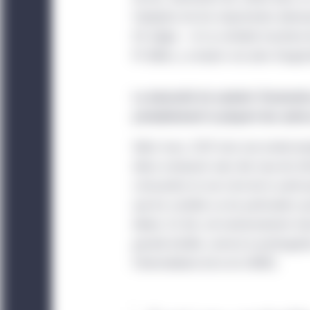
titres ou services, qui 
l’adoption de lois importantes demeur
faite voulant que les ti
60 sièges – et ce contexte touchera
possible d’accéder par 
M. Biden, y compris son plan d’augme
que la transmission de
placement et ne peut ê
La nécessité de soutenir l’économ
invitation ou une incita
probablement la plupart des autres
Le site Web est exploit
Selon nous, 2021 sera une année exce
est indiquée ailleurs. L
devra composer avec des taux de chô
par l’entité juridique 
croissantes et une crise de la santé 
Le présent site est dest
que les sociétés ou les particuliers 
pas un investisseur ins
élevés. En fait, cet environnement n
pas destinés aux investi
grande échelle, comme la prolongati
n’est pas autorisé.
l’intermédiaire de la loi CARES.
Americas Offshore :
Le
l’utilisation qui en est 