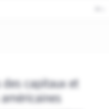
FR
 des capitaux et
s américaines