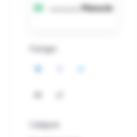
Partager
LinkedIn
Facebook
Twitter
Courriel
Copie
Catégorie