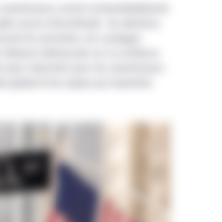
 investisseurs seront vraisemblablement
le source d’incertitude : les élections
Durant les prochains, les sondages
e influence démesurée sur la confiance
e plus important pour les investisseurs
te global et les enjeux qui importent.