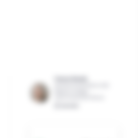
Frances Donald,
Ancienne économiste en chef,
Monde et stratège
Gestion de placements Manuvie
Lire la bio