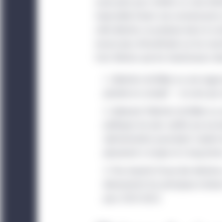
assez près pour mériter un suivi atten
impossible d’avoir une connaissance 
cette élection se produise dans le co
encore plus d’incertitude sur les mar
trois thèmes que les investisseurs de
L’élection de Biden ou une vag
prendre en compte¹ – ne sera pas 
Advenant l’élection de Biden o
politiques les plus subtils qui acc
administration pourraient s’avérer
placement à moyen et à long term
Peu importe l’issue des électio
demeureront les principaux moteur
pour 2021-2022.