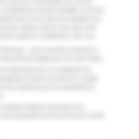
tif, mais aussi assez éloigné pour qu’il soit
considérable des résultats probables. Le fait que
ntexte d’une crise de santé sans précédent crée
chés des capitaux. Cela dit, nous avons cerné
vraient prendre en considération, selon nous.
ue démocrate – que les marchés commencent à
nécessairement négative pour les actifs risqués.
u une vague démocrate, les changements de
ompagneront l’arrivée au pouvoir de la nouvelle
 les plus importants pour les perspectives de
e.
ns, quelques politiques économiques clés
s des perspectives de l’économie et des marchés