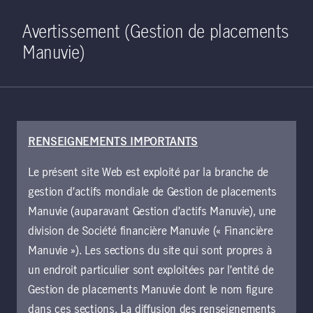
Home
Recherche
Ouverture de 
Open S
Avertissement (Gestion de placements
Manuvie)
RENSEIGNEMENTS IMPORTANTS
26 octobre 2020
Le présent site Web est exploité par la branche de
Comment les
gestion d’actifs mondiale de Gestion de placements
investisseurs
Manuvie (auparavant Gestion d’actifs Manuvie), une
division de Société financière Manuvie (« Financière
devraient-ils voir les
Manuvie »). Les sections du site qui sont propres à
un endroit particulier sont exploitées par l’entité de
prochaines
Gestion de placements Manuvie dont le nom figure
dans ces sections. La diffusion des renseignements