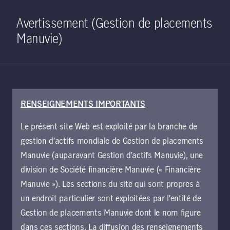
Home
Recherche
Ouverture de 
Open S
Avertissement (Gestion de placements
Manuvie)
RENSEIGNEMENTS IMPORTANTS
10 juin 2021
Le présent site Web est exploité par la branche de
Retour à la
gestion d’actifs mondiale de Gestion de placements
moyenne: Moment
Manuvie (auparavant Gestion d’actifs Manuvie), une
division de Société financière Manuvie (« Financière
macroéconomique
Manuvie »). Les sections du site qui sont propres à
un endroit particulier sont exploitées par l’entité de
Gestion de placements Manuvie dont le nom figure
Alors qu'on se dirige vers une
dans ces sections. La diffusion des renseignements