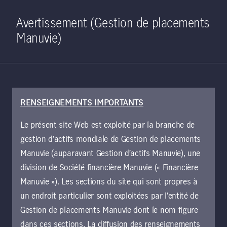
Home
Recherche
Ouverture de 
Open S
Avertissement (Gestion de placements
Manuvie)
RENSEIGNEMENTS IMPORTANTS
29 mars 2022
Le présent site Web est exploité par la branche de
Resserrement
gestion d’actifs mondiale de Gestion de placements
monétaire dans un
Manuvie (auparavant Gestion d’actifs Manuvie), une
division de Société financière Manuvie (« Financière
contexte
Manuvie »). Les sections du site qui sont propres à
un endroit particulier sont exploitées par l’entité de
d’incertitude accrue
Gestion de placements Manuvie dont le nom figure
dans ces sections. La diffusion des renseignements