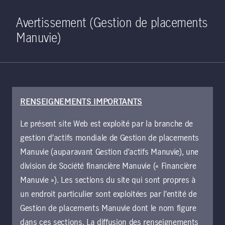
Home
Recherche
Ouverture de 
Open S
Avertissement (Gestion de placements
Manuvie)
RENSEIGNEMENTS IMPORTANTS
Points de vue
Le présent site Web est exploité par la branche de
gestion d’actifs mondiale de Gestion de placements
Manuvie (auparavant Gestion d’actifs Manuvie), une
Effacer tout
Filter
division de Société financière Manuvie (« Financière
Manuvie »). Les sections du site qui sont propres à
Paula Chan, CMT
un endroit particulier sont exploitées par l’entité de
Gestion de placements Manuvie dont le nom figure
dans ces sections. La diffusion des renseignements