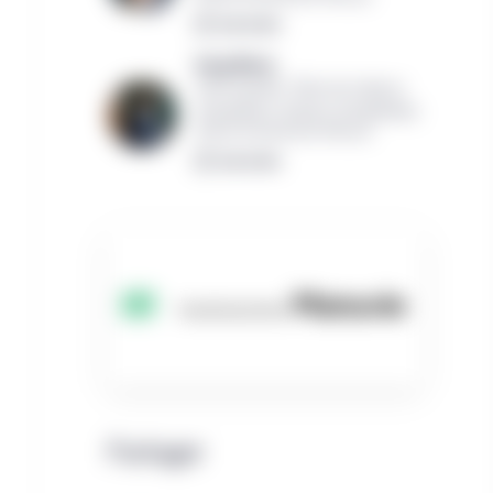
Lire la bio
Greg Wood,
Chef mondial, Titres de créance
immobiliers, Actions immobilières
Gestion de placements Manuvie
Lire la bio
Partager