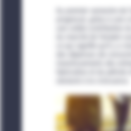
Au premier semestre de l
progressé, grâce à une cr
une solide contribution 
du marché de l’emploi sou
ce qui signifie qu’il y a 
des dépenses de consomma
investissements des entre
fabrication et du pétrole
obstacle à la croissance.