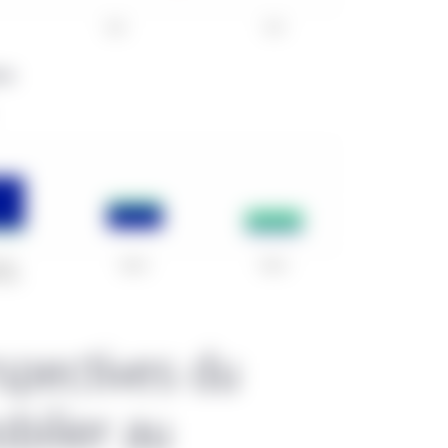
nts, et aux investisseurs institutionnels.
lande
nis sur les fonds UCITS émis en Irlande par Manuvie (les « Fond
ife Investment Management I PLC, qui est une société parapluie 
 est répartie entre ses compartiments, ou de Manulife Investmen
 à compartiments dont la responsabilité est répartie entre ses 
timents a été autorisée en Irlande en tant que Fonds UCITS et c
blique dans certains pays de l’Espace économique européen (« EEE
lement autorisé à la vente publique dans un autre territoire ou ne
’aux termes des règles applicables aux placements privés. Le ges
 Fonds est Manulife Investment Management (Ireland) Limited et
spectives du
Distributors LLC distribue certains des Fonds dans cette régio
des citoyens ou résidents américains. Toute décision de placemen
bilier au
men des modalités du prospectus, y compris du supplément corr