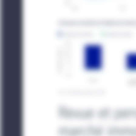
applicables à leurs clie
Fonds UCITS émis en Ir
Les renseignements four
compartiments de Manul
dont la responsabilité
ICAV, qui est un fonds
de ces entités à compar
autorisés à la vente pu
Aucun Fonds n’est actuel
peut donc être vendu qu
distributeur de chaque
Revue et per
Investment Management 
être offert ou vendu à 
marché immo
être fondée sur un exa