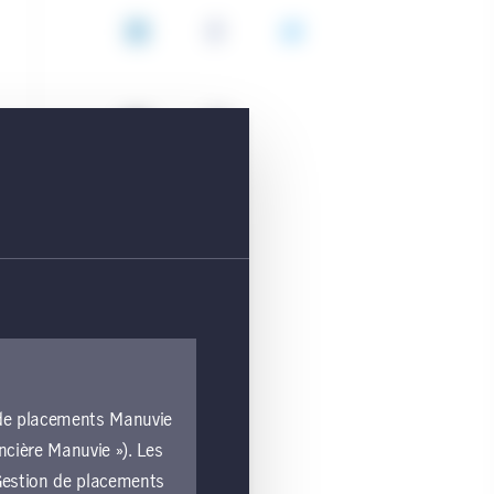
LinkedIn
Facebook
Twitter
Courriel
Copie
Catégorie
Marchés privés
Mots-clés
n de placements Manuvie
Canada
ncière Manuvie »). Les
Immobilier
e Gestion de placements