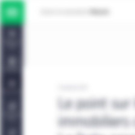
Skip to main content
Solutions multiactifs
Home
Titres à revenu fixe
Tableau de
bord
Actions
Capacités
Marchés privés
13 septembre 2019
Points de vue
Le point sur
Gestion de placements Manuvie | CQS
À propos de
immobiliers
nous