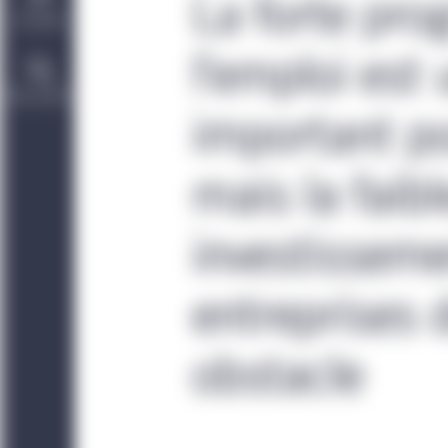
La forte pro
Durabilité
l’emploi est
Nous joindre
important po
mais la faib
investissem
entreprises
obstacle