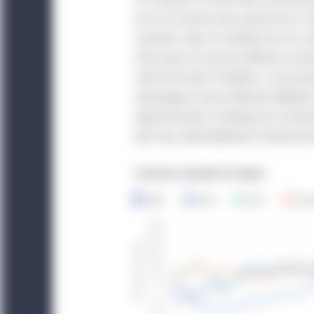
titres ou services, qui 
est sur la bonne voie, proche de sa ci
faite voulant que les ti
soutenue. Avec le maintien de ces co
possible d’accéder par 
l’aise avec les taux de référence act
que la transmission de
reste de l’année. Toutefois, si les p
placement et ne peut ê
davantage et que la Réserve fédéral
invitation ou une incita
expansionniste, la Banque du Canada 
Le site Web est exploit
des taux, éventuellement l’année pro
est indiquée ailleurs. L
par l’entité juridique 
Le présent site est dest
pas un investisseur ins
pas destinés aux investi
n’est pas autorisé.
Americas Offshore :
Le
l’utilisation qui en est 