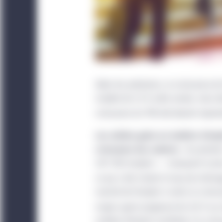
Selon les prévisions, la croissance d
modéré de 1,4 % cette année, mais el
croissance du PIB réel devrait reprend
Les solides gains en matière d’emp
croissance des salaires :
Au premie
247 000 emplois — marquant la plus
ce qui a fait chuter le taux de chôma
marché de l’emploi si serré, la croiss
moyen ayant progressé de 3,8 % sur 
matière d’emploi combinée à la crois