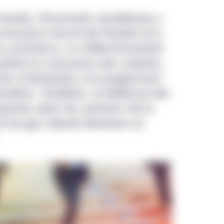
’année, l’économie canadienne a
oissance record de l’emploi et à
du commerce. Le raffermissement
tient la croissance des salaires,
moins d’obstacles à la progression
tion. Toutefois, la faiblesse des
prises dans les secteurs de la
 et du gaz naturel demeure un