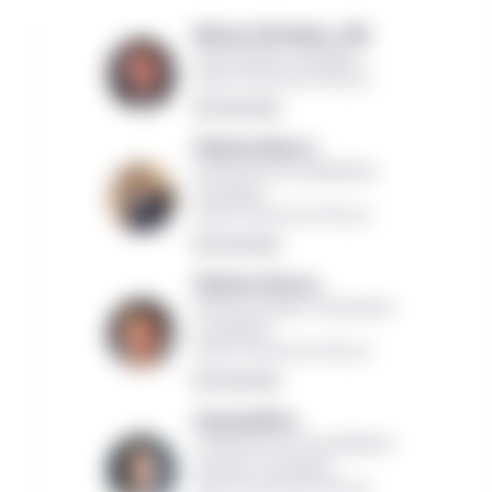
William McPadden, CPA,
Chef mondial, Immobilier
Gestion de placements Manuvie
Lire la bio
Matthew Warner ,
Gestionnaire de portefeuille,
Immobilier
Gestion de placements Manuvie
Lire la bio
Matthew Morano ,
Directeur général, Placements
immobiliers
Gestion de placements Manuvie
Lire la bio
Greg Spafford,
Ex-gestionnaire de portefeuille
principal, Immobilier
Gestion de placements Manuvie