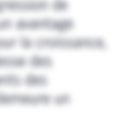
gression de
 un avantage
ur la croissance,
lesse des
ents des
 demeure un