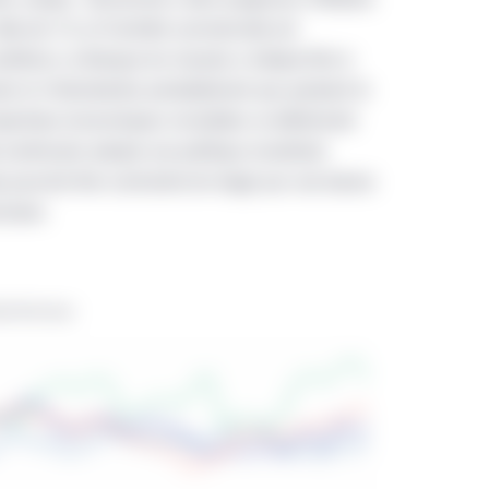
peuvent faire l’objet d’un renvoi sur ou par le présent site Web. Au
ble de 2 %, et l’activité commerciale est
tres, produits ou services dont il est question dans le présent sit
nditions, la Banque du Canada a indiqué être à
l’entremise de celui-ci conviennent à un investisseur en particulie
uels et n’interviendra probablement pas pendant le
 renseignements par l’entremise du présent site Web ne constitue
erspectives économiques mondiales se détériorent
tre considérée comme tel. Le présent site Web ne doit pas être
e américaine adopte une politique monétaire
tion à s’engager dans des activités d’investissement dans quelque 
pourrait être contrainte de réagir par une baisse
é par Gestion de placements Manuvie, sauf dans la mesure où une 
chaine.
es sections du présent site Web qui sont propres à un endroit part
de Gestion de placements Manuvie dont le nom figure dans ces sec
iné à l’usage exclusif des investisseurs institutionnels et des con
titutionnel ne peut accéder au présent site Web. Les renseigneme
sseurs institutionnels d’un territoire où la distribution ou l’ach
 présent site est destiné aux intermédiaires, qui sont pleinemen
faite et doivent respecter l’ensemble des lois locales de leur territo