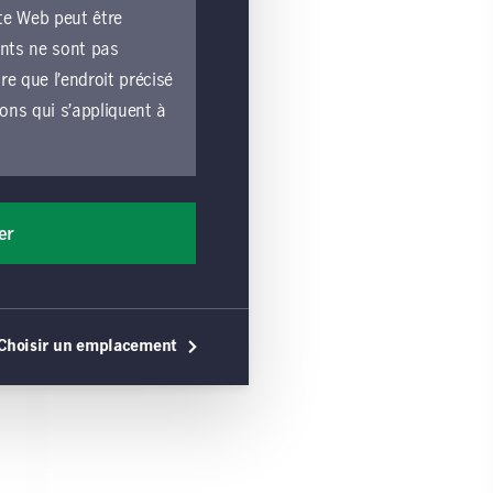
te Web peut être
ents ne sont pas
e que l’endroit précisé
ions qui s’appliquent à
e lié par les
liquent à toutes les
er
les exploitées par une
ons générales, vous
érales s’appliquent,
Choisir un emplacement
 utilisation du site
e ou une sollicitation
commandation de tels