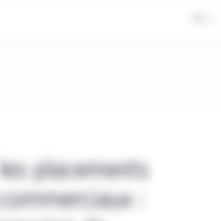
FR
 les placements
 commerciaux :