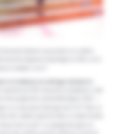
e l’économie devrait se poursuivre à un rythme
le pourrait progresser davantage en 2020, car la
1
re et s’établir à 1,8 %.
loi et la faiblesse du chômage stimulent la
r semestre de 2019, l’économie canadienne a créé
 forte progression semestrielle depuis 2002 —
2
ge à un creux quasi historique de 5,5 %.
Avec un
ance des salaires prend de l’élan, le salaire horaire
1
douze mois en juin.
La synergie des gains en
sance des salaires pourrait atténuer la pression