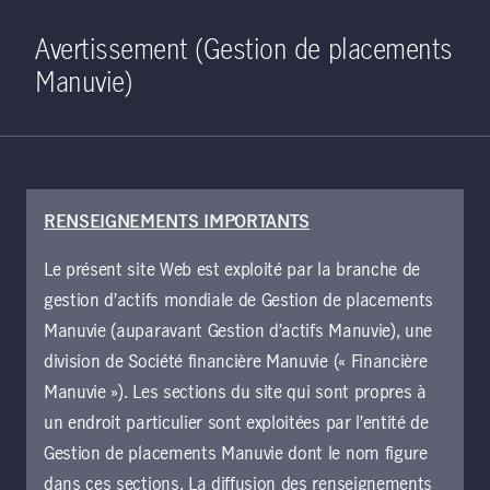
Home
Recherche
Ouverture de 
Open S
Avertissement (Gestion de placements
Manuvie)
RENSEIGNEMENTS IMPORTANTS
4 mars 2022
Le présent site Web est exploité par la branche de
De la ferme à
gestion d’actifs mondiale de Gestion de placements
l’assiette : remédier
Manuvie (auparavant Gestion d’actifs Manuvie), une
division de Société financière Manuvie (« Financière
aux vulnérabilités
Manuvie »). Les sections du site qui sont propres à
un endroit particulier sont exploitées par l’entité de
de la chaîne
Gestion de placements Manuvie dont le nom figure
dans ces sections. La diffusion des renseignements