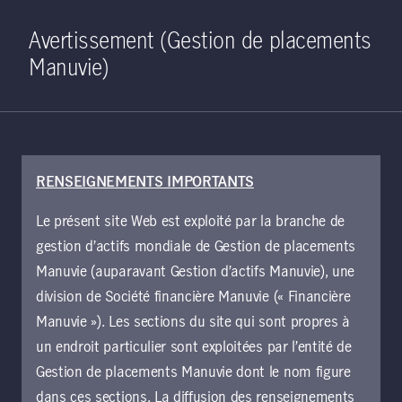
Home
Recherche
Ouverture de 
Open S
Avertissement (Gestion de placements
Manuvie)
RENSEIGNEMENTS IMPORTANTS
Points de vue
Le présent site Web est exploité par la branche de
gestion d’actifs mondiale de Gestion de placements
Manuvie (auparavant Gestion d’actifs Manuvie), une
Effacer tout
Filter
division de Société financière Manuvie (« Financière
Manuvie »). Les sections du site qui sont propres à
Recep C. Kendircioglu, CFA, FRM
un endroit particulier sont exploitées par l’entité de
Gestion de placements Manuvie dont le nom figure
dans ces sections. La diffusion des renseignements