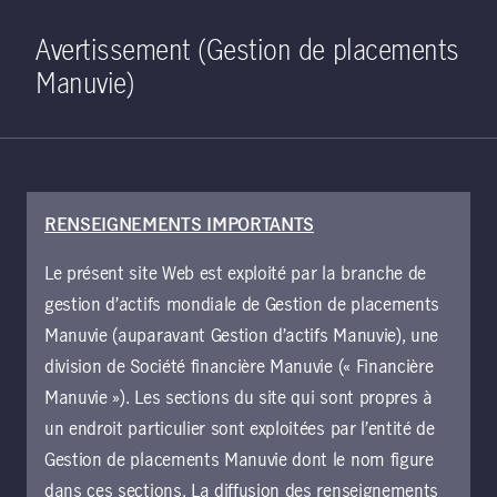
Home
Recherche
Ouverture de 
Open S
Avertissement (Gestion de placements
Manuvie)
RENSEIGNEMENTS IMPORTANTS
22 janvier 2021
Le présent site Web est exploité par la branche de
L’Accord de Paris
gestion d’actifs mondiale de Gestion de placements
comme cadre
Manuvie (auparavant Gestion d’actifs Manuvie), une
division de Société financière Manuvie (« Financière
d’investissement à
Manuvie »). Les sections du site qui sont propres à
un endroit particulier sont exploitées par l’entité de
long terme
Gestion de placements Manuvie dont le nom figure
dans ces sections. La diffusion des renseignements