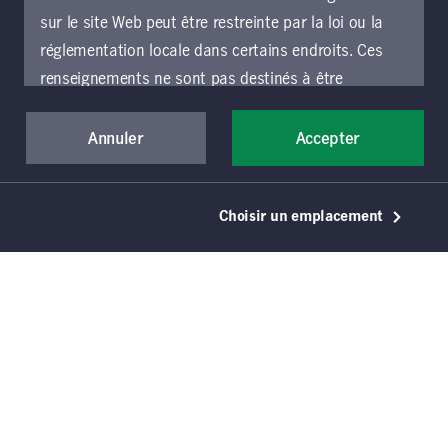
sur le site Web peut être restreinte par la loi ou la
réglementation locale dans certains endroits. Ces
renseignements ne sont pas destinés à être
consultés ou utilisés par une personne ou une entité
dans un endroit autre que l’endroit précisé choisi et
Annuler
Accepter
les personnes accédant à ces pages doivent
s’informer et respecter les restrictions qui
Choisir un emplacement
s’appliquent à l’endroit où elles se trouvent.
Points à retenir
Si vous souhaitez accéder au présent site Web et
La température de la planète devrait
l’utiliser, vous devez accepter d’être lié par les
augmenter de 2 °C à 4 °C d’ici 2100, ce qui
présentes conditions générales d’utilisation (les «
aurait des effets dévastateurs sur les
conditions générales »), qui s’appliquent à toutes
écosystèmes et la santé humaine.
les parties du site Web de Gestion de placements
L’engagement à l’échelle mondiale demeure
Manuvie, y compris les sections locales exploitées
très inadéquat pour atteindre les objectifs
par une entité locale de Gestion de placements