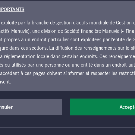
Gestion de placements Manuvie
des
MPORTANTS
Les placements durables dans les terrains forestiers
offrent aux épargnants les avantages traditionnels
 exploité par la branche de gestion d’actifs mondiale de Gestio
quatre
de la diversification des portefeuilles ainsi que de
turel,
ctifs Manuvie), une division de Société financière Manuvie (« Fina
nouvelles possibilités de générer des impacts
ctifs
positifs.
nt propres à un endroit particulier sont exploitées par l’entité d
il
ure dans ces sections. La diffusion des renseignements sur le si
ce de
u la réglementation locale dans certains endroits. Ces renseignem
és ou utilisés par une personne ou une entité dans un endroit autr
és au
 accédant à ces pages doivent s’informer et respecter les restrict
re
 la
uvent.
ir
der au présent site Web et l’utiliser, vous devez accepter d’êtr
En savoir plus
nérales d’utilisation (les « conditions générales »), qui s’app
nnuler
Accept
e Gestion de placements Manuvie, y compris les sections loca
ion de placements Manuvie. Si vous n’acceptez pas ces conditi
accéder au site Web ou de l’utiliser. Toutes les conditions gén