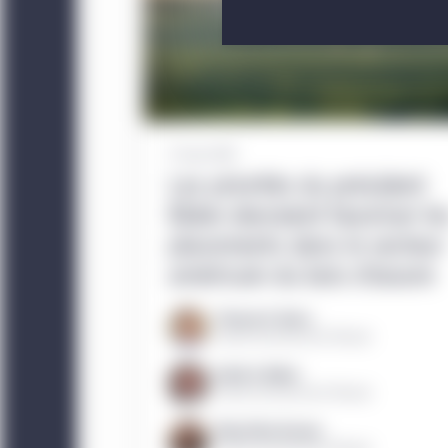
sans égard à l’utilisat
Web constitue votre a
Le présent site Web est
d’une offre d’achat de 
titres ou services, qui 
17 mars 2021
faite voulant que les ti
Les priorités du président
possible d’accéder par 
Biden devraient favoriser le
que la transmission de
placements dans le secteur
placement et ne peut ê
américain du bois d’œuvre
invitation ou une incita
Thomas G. Sarno
Le site Web est exploit
Gestion de placements Manuvie
est indiquée ailleurs. L
Keith A. Balter
par l’entité juridique 
Gestion de placements Manuvie
Le présent site est dest
Mary Ellen Aronow