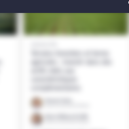
ion précise faite par les internautes du présent site Web. Votre
cceptation des présentes conditions générales.
 à titre informatif seulement et ne constitue pas une offre de vent
titres ou de services de placement ou de consultation, ni une re
peuvent faire l’objet d’un renvoi sur ou par le présent site Web. Au
4 décembre 2020
tres, produits ou services dont il est question dans le présent sit
Terrains forestiers et terres
l’entremise de celui-ci conviennent à un investisseur en particulie
s
agricoles : investir dans des
 renseignements par l’entremise du présent site Web ne constitue
actifs réels aux
tre considérée comme tel. Le présent site Web ne doit pas être
caractéristiques
tion à s’engager dans des activités d’investissement dans quelque 
complémentaires
é par Gestion de placements Manuvie, sauf dans la mesure où une 
Thomas G. Sarno
es sections du présent site Web qui sont propres à un endroit part
Gestion de placements Manuvie
de Gestion de placements Manuvie dont le nom figure dans ces sec
Oliver S. Williams IV, CFA®
Gestion de placements Manuvie
iné à l’usage exclusif des investisseurs institutionnels et des con