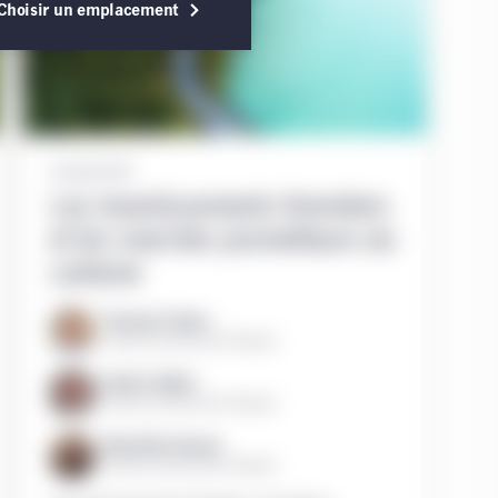
Choisir un emplacement
 utilisation du site
e ou une sollicitation
commandation de tels
cune déclaration n’est
24 juillet 2020
e Web ou auxquels il est
Les investissements forestiers
r. Vous reconnaissez
et les marchés prometteurs du
 pas un conseil en
carbone
 considéré comme une
territoire que ce soit.
Thomas G. Sarno
Gestion de placements Manuvie
entité juridique locale
Keith A. Balter
iculier sont exploitées
Gestion de placements Manuvie
tions.
Mary Ellen Aronow
Gestion de placements Manuvie
seillers. Quiconque n’est