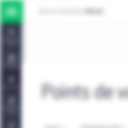
Skip to main content
Solutions multiactifs
Home
Titres à revenu fixe
Tableau de
bord
Actions
Capacités
Marchés privés
Points de 
Points de vue
Gestion de placements Manuvie | CQS
À propos de
nous
Auteurs
Gestionnaires d’actif