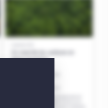
9 septembre 2022
Un marché du carbone en
pleine évolution
Eric Cooperström
Gestion de placements Manuvie
Thomas G. Sarno
Gestion de placements Manuvie
Les investisseurs des marchés de l’agriculture et
des terrains forestiers qui mettent l’accent sur le
carbone ont de plus en plus d’occasions d’atteindre