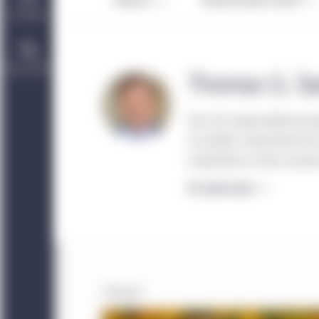
Durabilité
Nous joindre
Thomas G. S
Tom est responsable du pr
la société, notamment de l
acquisitions et des cessions
En savoir plus
6
Résultats