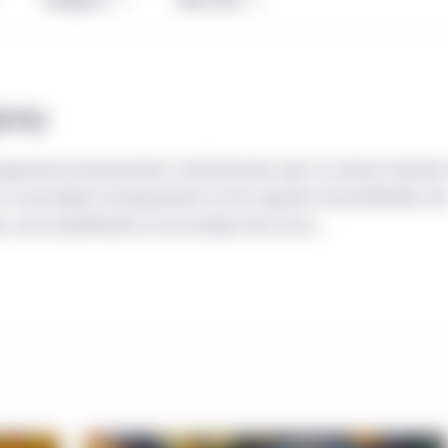
arno
ogramme de placements institutionnels dans le secteur forestier
a souscription de placements et de la gestion de portefeuille, de
, de la planification et de l’analyse des resso...