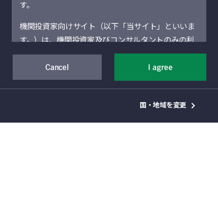
す。
保護に努めています。本ポリシーは、このウェ
ブサイト（当社グループの機関投資家向けサイ
機関投資家向けサイト（以下「当サイト」といいま
ト）を介して当社グループがお客様から収集し
す。）は、機関投資家及びコンサルタントのみの利
た個人情報に適用されるものであり、お客様の
用を想定しています。機関投資家に該当しない場合
個人情報の使用方法及び保護方法について定め
には、当サイトにアクセスしないでください。当サ
Cancel
I agree
ています。
イトに記載された運用商品・サービスの販売・購入
が許可されていない法域の機関投資家は、当サイト
お客様には、機関投資家向けサイトを介してご
国・地域を変更
による情報提供の対象者ではありません。
提出いただいた個人情報及び／又は当社グルー
プとのビジネスを通じて作成されたお客様の個
当サイト（および当サイトを通じて提供するサービ
人情報が当社グループによって処理されるこ
スを含む）は、Manulife Financial Corporation（以
と、並びに当該個人情報がマーケティング及び
下「マニュライフ」といいます。）の事業部門であ
顧客管理に係る目的のために当社グループに送
るManulife Investment Management（旧Manulife
信されることに同意していただきます。
Asset Management）の機関投資家向けグローバル
資産運用部門によって運営されています。地域別セ
当社グループは、Manulife Financial
クションは、それぞれのセクションに表示されてい
Corporation（「Manulife」）を最終的な親会社