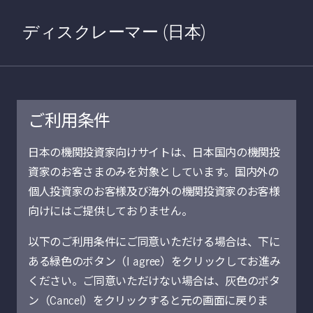
Home
検索
Open S
ディスクレーマー (日本)
ご利用条件
日本の機関投資家向けサイトは、日本国内の機関投
マニュライフ・インベストメン
資家のお客さまのみを対象としています。国内外の
ト・マネジメント・グローバ
個人投資家のお客様及び海外の機関投資家のお客様
ル・プライバシー・ポリシー
向けにはご提供しておりません。
プライバシー・ポリシー及び情報保護
以下のご利用条件にご同意いただける場合は、下に
ある緑色のボタン（I agree）をクリックしてお進み
Manulife Investment Management並びにその子
ください。ご同意いただけない場合は、灰色のボタ
会社及び関係会社（総称して、「当社グルー
ン（Cancel）をクリックすると元の画面に戻りま
プ」といいます。）は、プライバシー及び情報