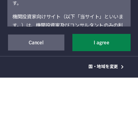
す。
Manulife、Mのデザイン、Manulife Investment
Management並びにそのデザインは、The
機関投資家向けサイト（以下「当サイト」といいま
Manufacturers Life Insurance Companyの商標であ
り、同社のみならず、ライセンスに基づき同社の関
す。）は、機関投資家及びコンサルタントのみの利
連会社にも使用されています。 Manulife Investment
用を想定しています。機関投資家に該当しない場合
Managementの機関投資家向けサイトにおけるグロ
には、当サイトにアクセスしないでください。当サ
Cancel
I agree
ーバル・ランディング・ページ・セクションにはカ
ナダ法が適用され、 Manulife Investment
イトに記載された運用商品・サービスの販売・購入
Managementの組織や運用能力に係る一般情報の提
が許可されていない法域の機関投資家は、当サイト
供を目的としています。
国・地域を変更
による情報提供の対象者ではありません。
特定の地域を選択いただくことにより、その地域で
管理される追加情報へのアクセスが可能です。国
当サイト（および当サイトを通じて提供するサービ
籍、本拠又は居住地に適用される法令によってそれ
スを含む）は、Manulife Financial Corporation（以
らの情報の受領を禁止されている場合があるため、
サイトのご利用についてご自身で助言を求めること
下「マニュライフ」といいます。）の事業部門であ
をお勧めします。その他のご案内については、ご利
るManulife Investment Management（旧Manulife
用条件等をご覧ください。
Asset Management）の機関投資家向けグローバル
勧誘方針
資産運用部門によって運営されています。地域別セ
苦情処理・紛争解決措置
クションは、それぞれのセクションに表示されてい