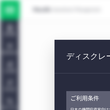
Skip to main content
マルチ・アセット運用戦略
Home
株式運用戦略
運用戦略
債券運用戦略
投資環境分析
ディスクレー
プライベート・アセット運用戦略
会社情報
責任投資
ご利用条件
お問い合わせ
日本の機関投資家向け