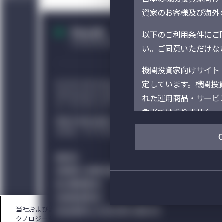
資家のお客様及び海外
以下のご利用条件にご同
い。ご同意いただけない
機関投資家向けサイト
定しています。機関投
© 2021-2026 Manulife Investment Management Ho
Life Insurance Companyの商標であり、同社の
れた運用商品・サービ
ル・ランディング・ページ・セクションにはカナダ法が適用され
象者ではありません。
特定の地域を選択いただくことにより、その地域で管
るため、サイトのご利用についてご自身で助言を求め
当サイト（および当サイトを
ニュライフ」といいます。）の事
勧誘方針
Management）
苦情処理・紛争解決措置
それぞれのセクションに表示
個人情報保護方針
ます。当サイト上での
利益相反管理方針
の情報は、選択された
当社および当社のパートナー企業は、お客さまの目的に準じたより良い情報
反社会的勢力への対応に関する基本方針
て、居住地・所在地以
クノロジーを使用しています。当社はお客さまのプライバシーを尊重し、C