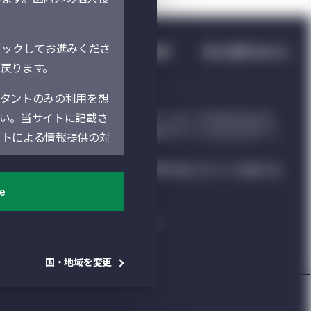
リックしてお進みくださ
会社概要
個人投資家の皆さま
に戻ります。
タントのみの利用を想
い。当サイトに記載さ
life Investment Management並びにそのデザインは、The Manufacturers
nvestment Managementの機関投資家向けサイトにおけるグローバ
イトによる情報提供の対
に係る一般情報の提供を目的としています。
される法令によってそれらの情報の受領を禁止されている場合があ
ください。
poration（以下「マ
ee
ife Asset
グローバル・プライバシー・ポリシー
。地域別セクションは、
ご利用条件（グローバル条件）
地の法人によって運営されてい
ソーシャル・メディアの利用条件
国・地域を変更
があります。当サイト
しておりません。よっ
Cookie 設定
を確認し遵守していた