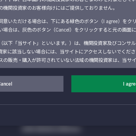
の機関投資家のお客様向けにはご提供しておりません。
意いただける場合は、下にある緑色のボタン（I agree）をク
場合は、灰色のボタン（Cancel）をクリックすると元の画面
（以下「当サイト」といいます。）は、機関投資家及びコンサル
資家に該当しない場合には、当サイトにアクセスしないでくださ
ldings (Canada) Inc. All rights reserved. Manulife、Mのデザイン、Manu
みならず、ライセンスに基づき同社の関連会社にも使用されています。 Manulife I
スの販売・購入が許可されていない法域の機関投資家は、当サ
、 Manulife Investment Managementの組織や運用能力
理される追加情報へのアクセスが可能です。国籍、本拠又は居住地に適用
ることをお勧めします。その他のご案内については、ご利用条件等をご覧
通じて提供するサービスを含む）は、Manulife Financial Cor
Cancel
I agr
業部門であるManulife Investment Management（旧Manul
日本版スチュワードシップ・コードの受け入れ
の機関投資家向けグローバル資産運用部門によって運営されています
日本版スチュワードシップ活動に関する自己評価
されているManulife Investment Managementの現
議決権行使指図の基本方針
情報提供は、地域によっては現地の法令により制限を受けること
リスクと手数料に関する説明
地域以外の個人又は事業体の閲覧又は利用に供することを意図
をご提供するために、Cookie および同様のテ
証券取引等監視委員会[情報提供窓口]
外のページにアクセスする場合には、当該地域に適用される制限
ookie などの情報は以下の限られたサービスの