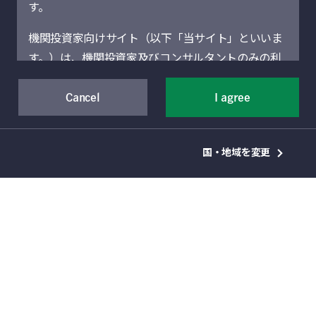
18
件
す。
機関投資家向けサイト（以下「当サイト」といいま
す。）は、機関投資家及びコンサルタントのみの利
用を想定しています。機関投資家に該当しない場合
には、当サイトにアクセスしないでください。当サ
Cancel
I agree
イトに記載された運用商品・サービスの販売・購入
が許可されていない法域の機関投資家は、当サイト
2024年1月22日
国・地域を変更
による情報提供の対象者ではありません。
中国債券：債務デフレの圧
当サイト（および当サイトを通じて提供するサービ
力に対処するための積極的
スを含む）は、Manulife Financial Corporation（以
な金融・財政緩和
下「マニュライフ」といいます。）の事業部門であ
This 2024 outlook presents our baseline views
るManulife Investment Management（旧Manulife
on the key macroeconomic themes that will
Asset Management）の機関投資家向けグローバル
likely impact China’s bond market in 2024 and
資産運用部門によって運営されています。地域別セ
explains why an active China fixed-income
strategy should continue generating value for
クションは、それぞれのセクションに表示されてい