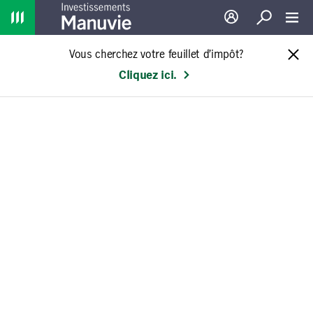
Home
Ouverture de sessio
Recherche
Toggl
Vous cherchez votre feuillet d’impôt?
Cliquez ici.