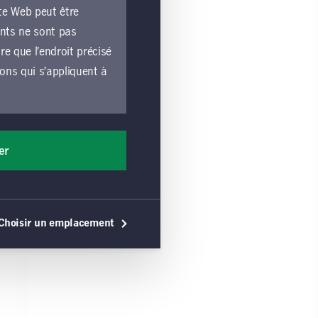
te Web peut être
ents ne sont pas
e que l’endroit précisé
ions qui s’appliquent à
e lié par les
liquent à toutes les
er
les exploitées par une
ons générales, vous
érales s’appliquent,
Choisir un emplacement
 utilisation du site
e ou une sollicitation
commandation de tels