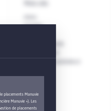
Mots-clés
Actions
Immobilier
Inflation
Investissement durable
Répartition de l’actif
Terrains forestiers exploitables et
agriculture
n de placements Manuvie
ncière Manuvie »). Les
e Gestion de placements