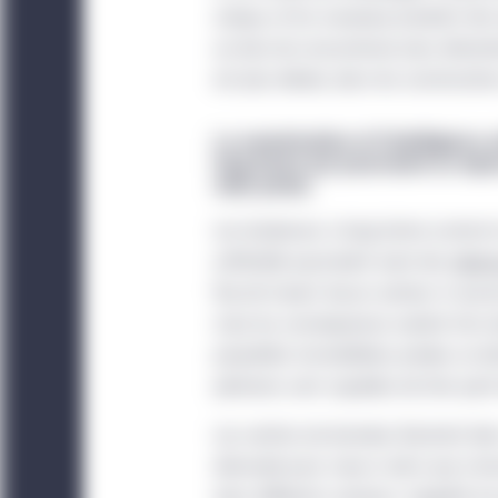
unique, et les nouveaux produits tel
applicables à leurs clie
au bois de concurrencer plus directem
Fonds UCITS émis en Ir
est plus élevée, dans les constructio
Les renseignements four
La numérisation et l’intelligence 
compartiments de Manul
long terme qui pourraient se réper
réels privés.
dont la responsabilité
ICAV, qui est un fonds
Les tendances à long terme comme la 
de ces entités à compar
artificielle pourraient avoir des
réper
autorisés à la vente pu
flux de travail. Aucun secteur ni auc
Aucun Fonds n’est actuel
mais les conséquences varient d’un do
peut donc être vendu qu
propriétés immobilières privées se di
distributeur de chaque
pérennes sont capables de tirer part
Investment Management 
Les centres de données illustrent bi
être offert ou vendu à 
demande pour ceux-ci alors que s’amorc
être fondée sur un exa