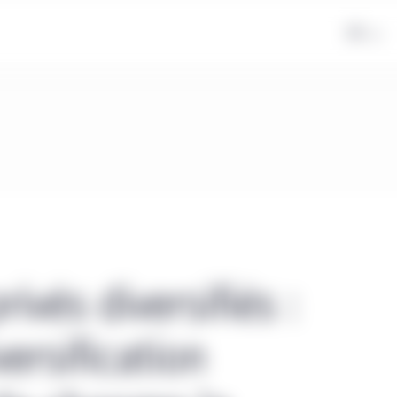
FR
rivés diversifiés :
versification