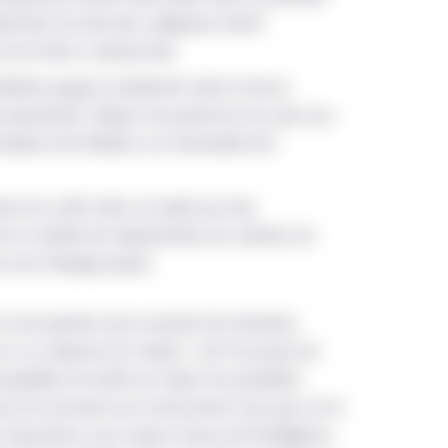
mment de celui des catégories d’actif
 les titres à revenue fixe.
’inflation gruge le rendement réel et mine le
s placements. Allouer une partie de son avoir aux
cidence de l’inflation sur l’ensemble d’un
ns les actifs réels se traduit par des
en matière de séquestration du carbone, de
n vers l’énergie propre.
 là une question que se posent de nombreux
 Ici, la réponse est simple : c’est l’occasion de
sceptibles de mettre en valeur les propriétés
ar les tournants qui s’amorceront sous peu sur le
 long terme, nous voyons l’essor de l’intelligence