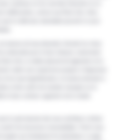
peuvent faire l’objet d’un renvoi sur ou par le présent site Web. Au
 plus soutenue sur les marchés financiers et un
tres, produits ou services dont il est question dans le présent sit
es vieillissantes, surtout aux États-Unis. Ainsi,
l’entremise de celui-ci conviennent à un investisseur en particulie
ue le crédit plus abordable pourrait ici aussi
 renseignements par l’entremise du présent site Web ne constitue
evées.
tre considérée comme tel. Le présent site Web ne doit pas être
 les baisses de taux devraient stimuler les mises
tion à s’engager dans des activités d’investissement dans quelque 
de la demande pour le bois d’œuvre, notamment
é par Gestion de placements Manuvie, sauf dans la mesure où une 
 États-Unis, la sévère pénurie de logements et le
es sections du présent site Web qui sont propres à un endroit part
stant créent une conjoncture propice à l’expansion
de Gestion de placements Manuvie dont le nom figure dans ces sec
 et les taux hypothécaires à la baisse donnent à
ulée se fera sentir de manière marquée sur le
iné à l’usage exclusif des investisseurs institutionnels et des con
lle et dans certains segments de la chaîne
titutionnel ne peut accéder au présent site Web. Les renseigneme
sseurs institutionnels d’un territoire où la distribution ou l’ach
e le cycle baissier des taux contribue à attiser
 à partir de ressources renouvelables. Parmi ceux-
 présent site est destiné aux intermédiaires, qui sont pleinemen
e papier, qui remplacent les plastiques à usage
faite et doivent respecter l’ensemble des lois locales de leur territo