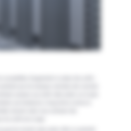
 susceptibles d’augmenter la valeur des actifs :
 monétaire par les banques centrales des marchés
tributs propres aux actifs réels privés sur le plan
mbinés aux tendances à long terme comme la
cielle, laissent selon nous entrevoir des
 les actifs de ce type.
une gamme d’actifs réels privés offre un potentiel