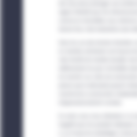
titres ou services, qui 
des taux laisse présager une activité
faite voulant que les ti
regain d’intérêt pour les infrastructur
possible d’accéder par 
comme en immobilier, nous estimons q
que la transmission de
donner lieu à des évaluations plus él
placement et ne peut ê
Dans les cas des terrains forestiers,
invitation ou une incita
en chantier, entraînant une hausse 
Le site Web est exploit
celui récolté de manière durable. Aux
est indiquée ailleurs. L
vieillissement du parc immobilier exi
par l’entité juridique 
du marché. Les coûts de construction
penser que la demande jusqu’ici refo
Le présent site est dest
marché de la construction résidentie
pas un investisseur ins
d’approvisionnement connexe.
pas destinés aux investi
n’est pas autorisé.
En outre, nous nous attendons à ce qu
l’appétit pour les produits fabriqués
Americas Offshore :
Le
ci, on trouve les emballages à base d
l’utilisation qui en est 