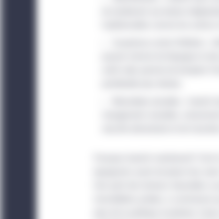
de rendement qui évolue indépenda
traditionnelles comme les actions et
Couverture contre l’inflation : L
pouvoir d’achat de l’épargne et de
actifs réels permet de tempérer l’in
portefeuille plus étendu.
Retombées durables : Investir da
changements durables, notamment 
sécurité alimentaire et de transitio
Pourquoi investir maintenant? C’est
épargnants avant de placer leur avoir.
tirer parti des facteurs favorables su
immobilières privées, à commencer p
plan de la politique monétaire. À plus