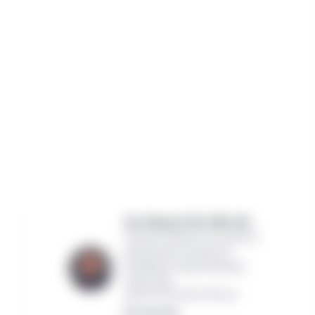
Eric Menzer, CFA, CAIA, AIF,
Chef des Solutions de conseil et
gestionnaire principal de
portefeuille, équipe Solutions
multi-actifs
Gestion de placements Manuvie
Lire la bio