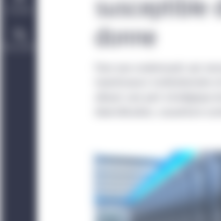
susceptible 
Durabilité
donne
Nous joindre
Face aux soubresauts qui seco
investisseurs institutionnels 
allouer une part stratégique de
diversification, couverture con