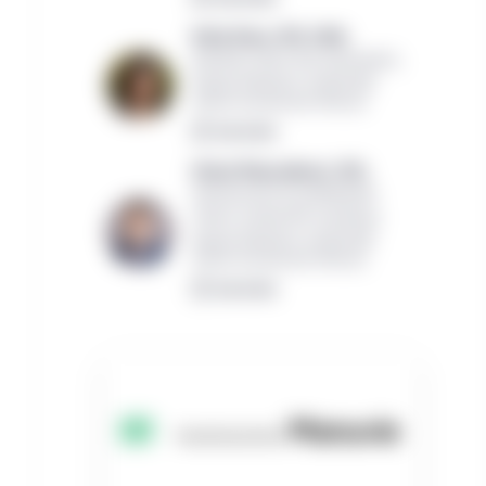
Kelly Shea, CFA, CAIA,
Analyste sénior des placements,
Équipe Solutions multiactifs
Gestion de placements Manuvie
Lire la bio
Vishal Mansukhani, CFA,
Gestionnaire de portefeuilles
clients multiactifs mondiaux,
équipe Solutions multiactifs
Gestion de placements Manuvie
Lire la bio