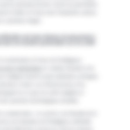
s que les panneaux de bois massif, qui permettent
nts, et aux investisseurs institutionnels.
ent le béton et l’acier, dont l’empreinte carbone
lande
ns à plusieurs étages.
nis sur les fonds UCITS émis en Irlande par Manuvie (les « Fond
artificielle sont deux thèmes de placement à
ife Investment Management I PLC, qui est une société parapluie 
cuter de manière particulière sur les actifs
 est répartie entre ses compartiments, ou de Manulife Investmen
 à compartiments dont la responsabilité est répartie entre ses 
numérisation et l’essor de l’intelligence
timents a été autorisée en Irlande en tant que Fonds UCITS et c
cussions généralisées
en matière d’emploi et de
blique dans certains pays de l’Espace économique européen (« EEE
une catégorie d’actif ne peut prétendre y échapper,
lement autorisé à la vente publique dans un autre territoire ou ne
maine à l’autre. Les infrastructures et les
’aux termes des règles applicables aux placements privés. Le ges
stinguent en ce que ces actifs tangibles et
 Fonds est Manulife Investment Management (Ireland) Limited et
i des avancées technologiques durables.
Distributors LLC distribue certains des Fonds dans cette régio
en ce phénomène : on assiste à une flambée de la
des citoyens ou résidents américains. Toute décision de placemen
e une révolution de l’intelligence artificielle
men des modalités du prospectus, y compris du supplément corr