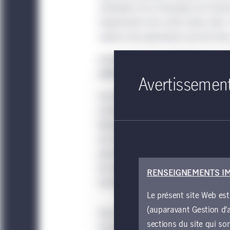
artificielle et les retombées de l’i
l’appréciation des actifs privés réels.
aspects des placements qui font des a
La baisse des taux d’intérêt peut 
actifs réels.
Avertissemen
Les banques centrales ont entrepris 
contrer ce qui s’est avéré être une po
Réserve fédérale américaine a relevé 
de 2022 et janvier 2024. Cette situat
particulier en immobilier. Maintenan
de réductions des taux, les perspec
RENSEIGNEMENTS I
d’actifs réels, y compris l’immobilier, 
Le présent site Web est
(auparavant Gestion d’a
Dans le secteur immobilier, la hausse
sections du site qui so
années a donné lieu à de graves pert