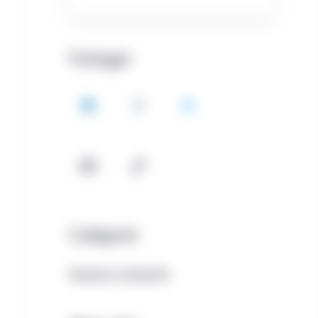
Partager
LinkedIn
Facebook
Twitter
Courriel
Copie
Catégorie
Solutions multiactifs