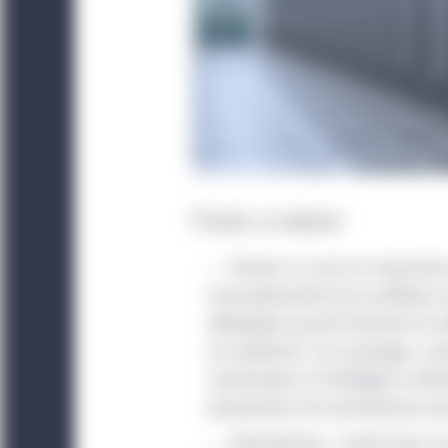
Points à retenir
Facteurs à court et à long terme
L’assouplissement de la politique
développés pourrait favoriser les at
du rendement. Ces avantages, co
numérisation et l’intelligence artifi
perspectives fort prometteuses pour
Diversification : Investir dans 