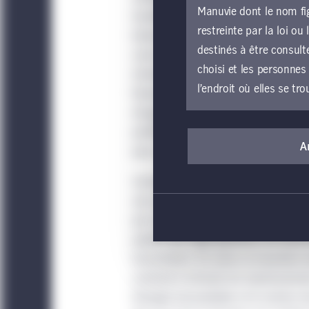
Manuvie dont le nom fig
lourdement sur les évaluations des 
restreinte par la loi o
baisse du taux directeur américain, l
destinés à être consult
cours du troisième trimestre de 2024
choisi et les personnes
immobilier, impatients de pouvoir em
l’endroit où elles se tro
financement est susceptible de rehaus
d’augmenter le nombre de transactio
Si vous souhaitez accé
profiter de belle façon d’une telle 
présentes conditions gé
A
pour y investir son capital.
parties du site Web d
Contrairement à certains segments d
entité locale de Gest
une catégorie d’actif qui, malgré les
devez vous abstenir d’
par la poussée inflationniste. À titre 
sans égard à l’utilisat
publics qui, règle générale, ont absor
Web constitue votre a
fournisseurs. En outre, la transition
Le présent site Web est
continué à stimuler les investisseme
d’une offre d’achat de 
l’énergie renouvelable, et le secteur 