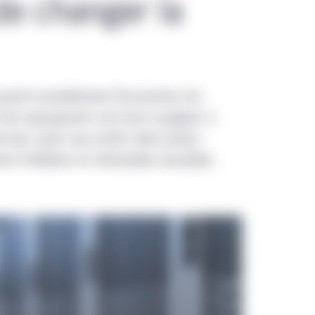
de changer la
uent actuellement l’économie, les
et les épargnants ont tout à gagner à
 leur avoir aux actifs réels privés :
tre l’inflation et retombées durables.