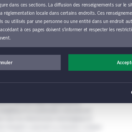
ure dans ces sections. La diffusion des renseignements sur le si
immeubles commerciaux. La perspective d’une
u la réglementation locale dans certains endroits. Ces renseignem
aquelle apparaissait de plus en plus probable au
és ou utilisés par une personne ou une entité dans un endroit autr
, a ragaillardi les intervenants du marché
 accédant à ces pages doivent s’informer et respecter les restrict
prunter à plus faible coût. Un meilleur accès au
uvent.
ser le potentiel de plus-value du capital, en plus
ns. Nous estimons que le secteur pourrait
der au présent site Web et l’utiliser, vous devez accepter d’êtr
conjoncture et donc que le moment est opportun
nérales d’utilisation (les « conditions générales »), qui s’app
nnuler
Accept
e Gestion de placements Manuvie, y compris les sections loca
u marché immobilier, les infrastructures forment
ion de placements Manuvie. Si vous n’acceptez pas ces conditi
 secousses encaissées, n’a pas été mise en péril
accéder au site Web ou de l’utiliser. Toutes les conditions gén
d’exemple, ce sont les utilisateurs des services
ion précise faite par les internautes du présent site Web. Votre
bé les tarifs plus élevés imposés par les
cceptation des présentes conditions générales.
 énergétique et la numérisation croissante ont
 à titre informatif seulement et ne constitue pas une offre de vent
nts dans les infrastructures technologiques et
titres ou de services de placement ou de consultation, ni une re
des transports a poursuivi sa croissance. La baisse