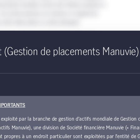
nvestissement durable comme des thèmes propices à
 Cet article examine ces facteurs et signale les
ctifs réels privés un choix attrayant.
entraîner une augmentation de la valeur des
t (Gestion de placements Manuvie)
d’augmenter leurs taux d’intérêt en 2022 pour
ussée inflationniste tenace. À titre d’exemple, la
ses taux à 11 reprises entre le premier trimestre
ion a nui à certaines catégories d’actifs réels, en
t que ces mêmes institutions amorcent leur cycle
tives s’annoncent meilleures pour une gamme
MPORTANTS
les infrastructures et les terrains forestiers.
 exploité par la branche de gestion d’actifs mondiale de Gestio
ctifs Manuvie), une division de Société financière Manuvie (« Fina
 des taux d’intérêt au cours des deux dernières
nt propres à un endroit particulier sont exploitées par l’entité d
urbations du marché, lesquelles ont pesé