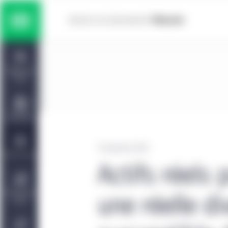
Skip to main content
Solutions multiactifs
Home
Titres à revenu fixe
Tableau de
bord
Actions
Capacités
Marchés privés
19 septembre 2024
Points de vue
Actifs réels p
Gestion de placements Manuvie | CQS
À propos de
une réelle di
nous