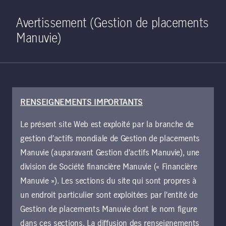
Home
Recherche
Ouverture de 
Open S
Avertissement (Gestion de placements
Manuvie)
RENSEIGNEMENTS IMPORTANTS
14 août 2024
Le présent site Web est exploité par la branche de
Les conséquences
gestion d’actifs mondiale de Gestion de placements
de la divergence
Manuvie (auparavant Gestion d’actifs Manuvie), une
division de Société financière Manuvie (« Financière
entre les politiques
Manuvie »). Les sections du site qui sont propres à
un endroit particulier sont exploitées par l’entité de
Gestion de placements Manuvie dont le nom figure
Le cycle mondial d’assouplissement
dans ces sections. La diffusion des renseignements