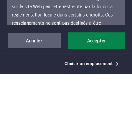
des taux d’intérêt est en cours. Nous
sur le site Web peut être restreinte par la loi ou la
examinons ce que cela signifie pour les
réglementation locale dans certains endroits. Ces
investisseurs qui adoptent une vision
renseignements ne sont pas destinés à être
mondialisée des occasions présentées
consultés ou utilisés par une personne ou une entité
par les titres à revenu fixe, tout en
dans un endroit autre que l’endroit précisé choisi et
Annuler
Accepter
mettant en perspective les risques de
les personnes accédant à ces pages doivent
crédit et de change.
s’informer et respecter les restrictions qui
Choisir un emplacement
s’appliquent à l’endroit où elles se trouvent.
Si vous souhaitez accéder au présent site Web et
l’utiliser, vous devez accepter d’être lié par les
présentes conditions générales d’utilisation (les «
conditions générales »), qui s’appliquent à toutes
les parties du site Web de Gestion de placements
Manuvie, y compris les sections locales exploitées
Points à retenir
par une entité locale de Gestion de placements