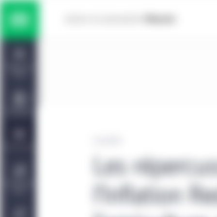
Skip to main content
Solutions multiactifs
Home
Titres à revenu fixe
Tableau de
bord
Actions
Capacités
Marchés privés
2 mai 2023
Points de vue
Les répercus
Gestion de placements Manuvie | CQS
À propos de
l’Inflation R
nous