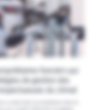
propriétaires fonciers qui
tégies de gestion des
 respectueuses du climat
re un soutien direct aux propriétaires privés de
iers pour accélérer l’élaboration de
solutions