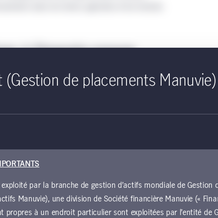
ssements dans les terres agricoles et les terrains
es à l’énergie propre
rable pour les
t (Gestion de placements Manuvie)
s les terres agricoles et
ers
à la sécurité énergétique incitent encore davantage
s renouvelables et propres, y compris la biomasse,
 et solaire, et élargissent le marché du captage du
MPORTANTS
muler la demande accrue des produits issus de
 exploité par la branche de gestion d’actifs mondiale de Gestio
stière, tout en augmentant la possibilité de faire
ctifs Manuvie), une division de Société financière Manuvie (« Fina
s forestiers et les terres agricoles. Une hausse de
nt propres à un endroit particulier sont exploitées par l’entité d
a biomasse pourrait avoir pour effet d’augmenter