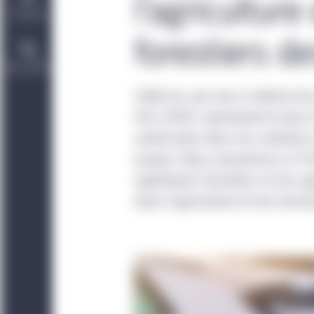
l’agriculture 
Durabilité
forestiers d
Nous joindre
Cette loi, qui vise à réduire 
d’ici 2030, représente le plus
américaine dans les solutions
propre. Nous examinons ici l’in
exploitants forestiers et les a
dans l’agriculture et les terra