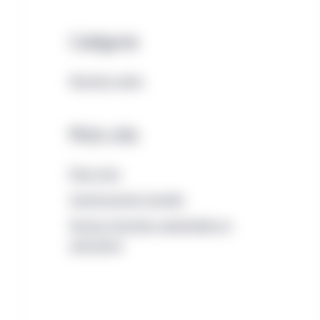
Catégorie
Marchés privés
Mots-clés
États-Unis
Investissement durable
Terrains forestiers exploitables et
agriculture