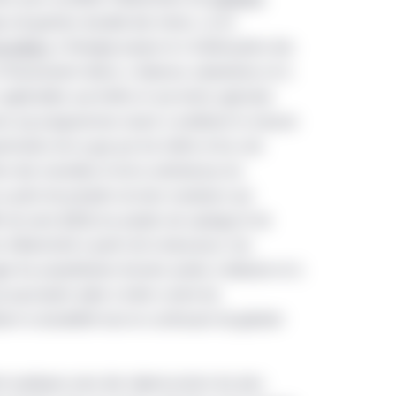
s de gestion durable des terres. La loi
e dollars
à l’énergie propre et à l’atténuation des
financement direct, à diverses subventions et à
applicables aux forêts et aux terres agricoles
ncier aux programmes visant à améliorer la mesure
tration de ce gaz par les forêts et les sols
ion des incendies et de la sécheresse; les
au point de produits du bois novateurs qui
t de serre (GES); les projets de captage et de
d’électricité à partir de la biomasse. Ces
ger les propriétaires fonciers privés à élaborer et à
 pourraient aider à lutter contre les
er la durabilité tout en continuant de générer
t quelques-unes des répercussions les plus