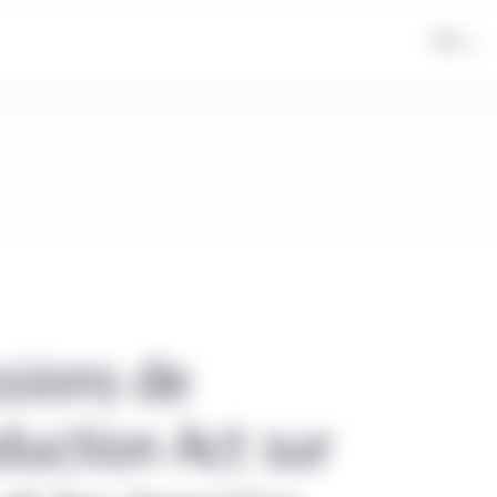
FR
sions de
eduction Act sur