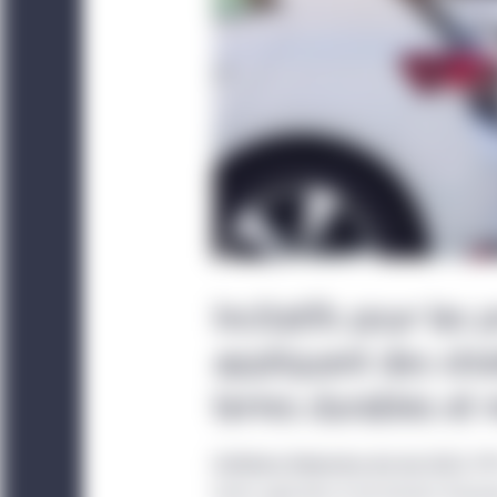
Incitatifs pour les 
appliquent des stra
terres durables et
L’Inflation Reduction Act de 2022
off
terres agricoles et de terrains forest