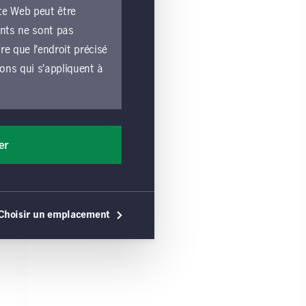
te Web peut être
ents ne sont pas
e que l’endroit précisé
ions qui s’appliquent à
e lié par les
liquent à toutes les
er
les exploitées par une
ons générales, vous
érales s’appliquent,
Choisir un emplacement
 utilisation du site
e ou une sollicitation
commandation de tels