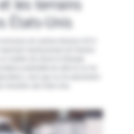
et les terrains
es États-Unis
les émissions de carbone d’environ 40 %
 important investissement de l’histoire
 en matière de climat et d’énergie
cidence potentielle de cette loi sur les
griculteurs, ainsi que sur les placements
ins forestiers des États-Unis.