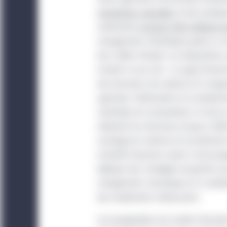
climatiques naturelles
et des pratique
américaine
consacre 369 milliards d
changements climatiques grâce à un 
des crédits d’impôt. Les dispositions 
incluent ce qui suit : un appui fina
des émissions de carbone et la séques
agricoles; l’atténuation et la prévent
servitudes de conservation; la mise 
réduisent les émissions de gaz à effe
stockage du carbone et la production 
incitatifs financiers visent à encoura
déployer des stratégies de gestion qui
changements climatiques et à amélior
des rendements intéressants.
Les paragraphes qui suivent résumen