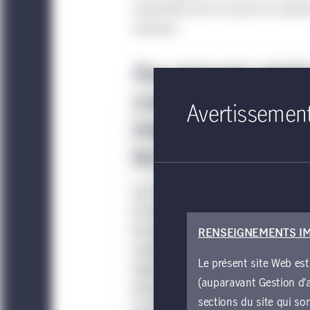
importantes de la loi pour les investi
forestiers.
Des mesures relativ
comme facteur favo
Avertissemen
investissements dan
les terrains foresti
Les mesures relatives à l’énergie et 
les investissements dans les énergie
les biocarburants, l’énergie éolienne
RENSEIGNEMENTS I
carbone. Ces mesures pourraient sti
Le présent site Web est
l’agriculture et de l’exploitation fore
(auparavant Gestion d’a
d’autres usages du sol sur les terrain
sections du site qui so
la production d’énergie à partir de l