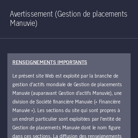
Home
Recherche
Ouverture de 
Open S
Avertissement (Gestion de placements
Manuvie)
RENSEIGNEMENTS IMPORTANTS
4 mai 2021
Le présent site Web est exploité par la branche de
Se préparer à la
gestion d’actifs mondiale de Gestion de placements
transition vers une
Manuvie (auparavant Gestion d’actifs Manuvie), une
division de Société financière Manuvie (« Financière
économie faible en
Manuvie »). Les sections du site qui sont propres à
un endroit particulier sont exploitées par l’entité de
carbone
Gestion de placements Manuvie dont le nom figure
dans ces sections. La diffusion des renseignements