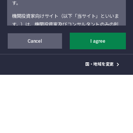
す。
ンテリジェンス
機関投資家向けサイト（以下「当サイト」といいま
2022年上期号
す。）は、機関投資家及びコンサルタントのみの利
用を想定しています。機関投資家に該当しない場合
には、当サイトにアクセスしないでください。当サ
Cancel
I agree
イトに記載された運用商品・サービスの販売・購入
転換点
が許可されていない法域の機関投資家は、当サイト
国・地域を変更
による情報提供の対象者ではありません。
今後数ヶ月から数年間に投資家に大きな
当サイト（および当サイトを通じて提供するサービ
影響をもたらすと考えるテーマについ
スを含む）は、Manulife Financial Corporation（以
て、運用プロフェッショナルによる最新
下「マニュライフ」といいます。）の事業部門であ
の見通しをぜひご覧いただけましたら幸
るManulife Investment Management（旧Manulife
いです。
Asset Management）の機関投資家向けグローバル
マニュライフ・インベストメント・マネ
資産運用部門によって運営されています。地域別セ
ジメントは、世界各地の運用プロフェッ
クションは、それぞれのセクションに表示されてい