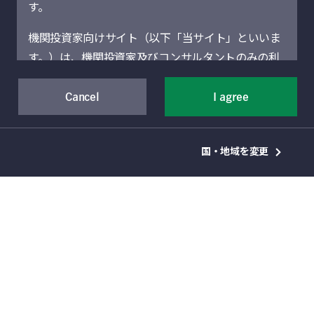
す。
2018 年に大きく調整したアジア社債市場は、
機関投資家向けサイト（以下「当サイト」といいま
2019 年に入り、堅調な経済成長見通しと健全
す。）は、機関投資家及びコンサルタントのみの利
なファンダメンタルズを背景に回復してきてお
用を想定しています。機関投資家に該当しない場合
り、魅力的な投資機会をもたらしています。中
には、当サイトにアクセスしないでください。当サ
Cancel
I agree
でもハイイールド債は、魅力的なバリュエーシ
イトに記載された運用商品・サービスの販売・購入
ョンや相対的に高い利回り（「アジア・プレミ
が許可されていない法域の機関投資家は、当サイト
アム」）を提供しています。
国・地域を変更
による情報提供の対象者ではありません。
マニュライフ・アセット・マネジメントは、弊
当サイト（および当サイトを通じて提供するサービ
社ならではの強みを活かし、投資家の皆様が、
スを含む）は、Manulife Financial Corporation（以
こうしたアジア社債の魅力的な投資機会を活か
下「マニュライフ」といいます。）の事業部門であ
せるよう、お手伝いしています。弊社は、アジ
るManulife Investment Management（旧Manulife
ア各地に展開する広範な現地ネットワークと、
Asset Management）の機関投資家向けグローバル
独自のマクロ分析と信用リスク分析を活かし、
資産運用部門によって運営されています。地域別セ
長期にわたって競争力のある運用力をご提供し
クションは、それぞれのセクションに表示されてい