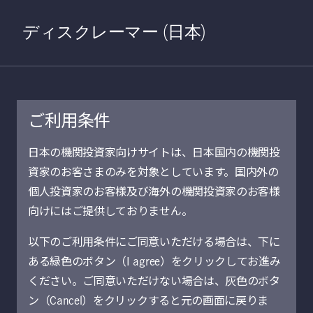
Home
検索
Open S
ディスクレーマー (日本)
ご利用条件
2022年7月5日
日本の機関投資家向けサイトは、日本国内の機関投
資家のお客さまのみを対象としています。国内外の
中国社債市場の明
個人投資家のお客様及び海外の機関投資家のお客様
るいセグメント：
向けにはご提供しておりません。
以下のご利用条件にご同意いただける場合は、下に
地方融資平台
ある緑色のボタン（I agree）をクリックしてお進み
ください。ご同意いただけない場合は、灰色のボタ
ジュディ・クオック
ン（Cancel）をクリックすると元の画面に戻りま
中国債券 リサーチ・ヘッド