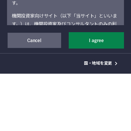
す。
ジェーン・パン
機関投資家向けサイト（以下「当サイト」といいま
中国債券 リサーチ・ディレクター
す。）は、機関投資家及びコンサルタントのみの利
用を想定しています。機関投資家に該当しない場合
には、当サイトにアクセスしないでください。当サ
Cancel
I agree
イトに記載された運用商品・サービスの販売・購入
が許可されていない法域の機関投資家は、当サイト
国・地域を変更
による情報提供の対象者ではありません。
当サイト（および当サイトを通じて提供するサービ
スを含む）は、Manulife Financial Corporation（以
急落した中国不動産セクターをはじめ、アジア
下「マニュライフ」といいます。）の事業部門であ
社債市場ではボラティリティが高まり、相場が
るManulife Investment Management（旧Manulife
低迷しているにもかかわらず、オフショア市場
Asset Management）の機関投資家向けグローバル
1
の投資適格中国地方融資平台（IG LGFV）
セク
資産運用部門によって運営されています。地域別セ
ターは比較的底堅く推移し、年初来の純発行額
クションは、それぞれのセクションに表示されてい
は前年を大きく上回っています。本稿では、中