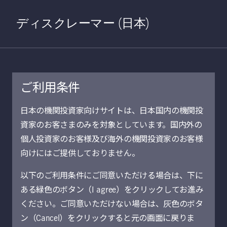
Home
検索
Open S
ディスクレーマー (日本)
ご利用条件
2021年5月18日
日本の機関投資家向けサイトは、日本国内の機関投
資家のお客さまのみを対象としています。国内外の
アジアのESG投
個人投資家のお客様及び海外の機関投資家のお客様
資：見えざる進化
向けにはご提供しておりません。
以下のご利用条件にご同意いただける場合は、下に
マレー・コリス
ある緑色のボタン（I agree）をクリックしてお進み
アジア債券部門（除く日本）副CIO
ください。ご同意いただけない場合は、灰色のボタ
ン（Cancel）をクリックすると元の画面に戻りま