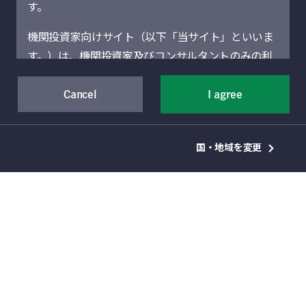
す。
機関投資家向けサイト（以下「当サイト」といいま
す。）は、機関投資家及びコンサルタントのみの利
用を想定しています。機関投資家に該当しない場合
には、当サイトにアクセスしないでください。当サ
Cancel
I agree
サステナブル投資・責任投資は、世界中で短期
イトに記載された運用商品・サービスの販売・購入
間の間に投資における最も重要な基準のひとつ
が許可されていない法域の機関投資家は、当サイト
国・地域を変更
となりました。アジアにおいても、導入ペース
による情報提供の対象者ではありません。
は緩やかながら、この傾向は拡大しています。
当サイト（および当サイトを通じて提供するサービ
さらに、サステナビリティは投資パフォーマン
スを含む）は、Manulife Financial Corporation（以
スを向上させる重要な要因と考えられていま
下「マニュライフ」といいます。）の事業部門であ
す。本稿では、アジア債券部門副CIO（除く日
るManulife Investment Management（旧Manulife
本）であり、アジア債券サステナブル投資戦略
Asset Management）の機関投資家向けグローバル
のリード・ポートフォリオ・マネージャーのマ
資産運用部門によって運営されています。地域別セ
レー・コリスがこうした動きの背景にある要因
クションは、それぞれのセクションに表示されてい
と新型コロナウイルス感染症の拡大が及ぼしう