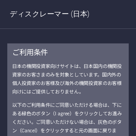
Home
検索
Open S
ディスクレーマー (日本)
ご利用条件
2019年7月11日
日本の機関投資家向けサイトは、日本国内の機関投
資家のお客さまのみを対象としています。国内外の
円建ハイブリッド
個人投資家のお客様及び海外の機関投資家のお客様
債券投資の意義
向けにはご提供しておりません。
以下のご利用条件にご同意いただける場合は、下に
長藤 徹志 | 債券運用部
ある緑色のボタン（I agree）をクリックしてお進み
ください。ご同意いただけない場合は、灰色のボタ
シニア・ポートフォリオ・マネージャー
ン（Cancel）をクリックすると元の画面に戻りま