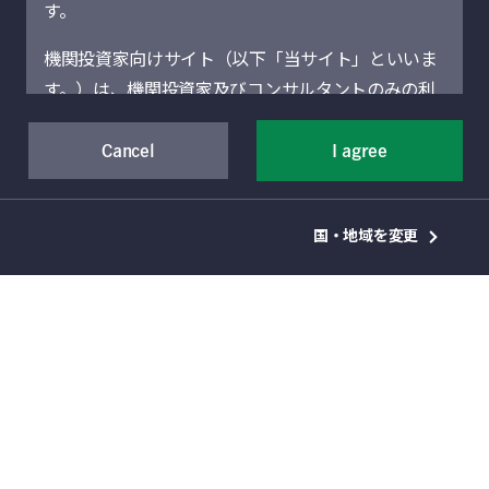
す。
主なポイント
機関投資家向けサイト（以下「当サイト」といいま
過去10年に亘って続いた世界的な景気拡大
す。）は、機関投資家及びコンサルタントのみの利
にも陰りが見え始め、金利低下圧力が強まる
用を想定しています。機関投資家に該当しない場合
中、相対的に高い利回りが期待できる資産が
には、当サイトにアクセスしないでください。当サ
Cancel
I agree
円建ハイブリッド債券です。
イトに記載された運用商品・サービスの販売・購入
金融機関に加え、成長のための資金需要が
が許可されていない法域の機関投資家は、当サイト
強い事業会社の円建ハイブリッド債券発行が
国・地域を変更
による情報提供の対象者ではありません。
相次いでいます。
当サイト（および当サイトを通じて提供するサービ
円建ハイブリッド債券への投資について
スを含む）は、Manulife Financial Corporation（以
は、超低金利環境下において相対的に高い利
下「マニュライフ」といいます。）の事業部門であ
回りが期待できるとともに、日本の金融シス
るManulife Investment Management（旧Manulife
テムの安定化、事業会社の成長戦略の支援、
Asset Management）の機関投資家向けグローバル
日本経済の活性化などに貢献できるという意
資産運用部門によって運営されています。地域別セ
義もあります。
クションは、それぞれのセクションに表示されてい