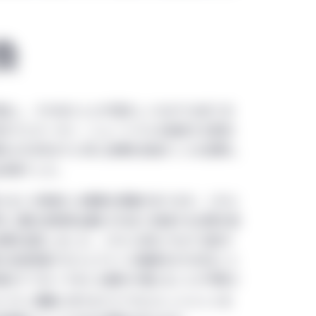
換
で発生し、そのほとんどが望ましいものではありま
年までにカーボン・ニュートラルを達成する意向
も2050年までに同じ目標を目指すことを表明し
出来事でした。
えるこの発表には重要な意義があります。これら
界の二酸化炭素排出量を35%近く削減する決意を表
目標を設定しました。これとは別にやはり注目す
の石炭発電プロジェクトへの融資を打ち切ること
様のアプローチをとる銀行が増えることが予想さ
ビリティ課題に対するアジアのコミットメントを