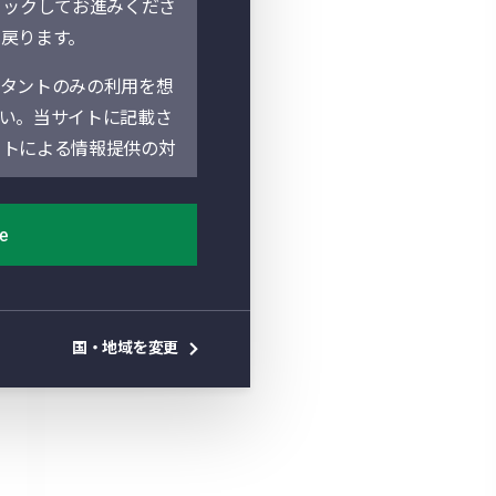
リックしてお進みくださ
に戻ります。
タントのみの利用を想
い。当サイトに記載さ
イトによる情報提供の対
poration（以下「マ
ee
ife Asset
。地域別セクションは、
地の法人によって運営されてい
国・地域を変更
があります。当サイト
しておりません。よっ
を確認し遵守していた
件」といいます。）を