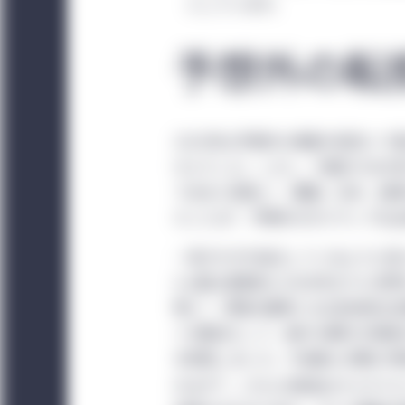
にしています。
予想外の転
2020年は予想外の事態が相次い
せんでした。しかし、中国が2060
であると発表し¹、韓国、日本、香港
たことは²、予想外のポジティブな
一見それぞれ独立しているように見
4ヵ国は実質的に2060年までに世
明し³、評価の基準となる具体的な
べき動向として、数行の銀行が新規
を発表しました。今後数ヵ月間に同
4
れます
。これらの発表はサステナ