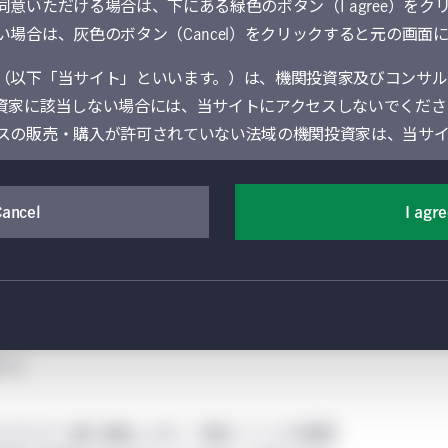
目標との隔たりにまさ
意いただける場合は、下にある緑色のボタン（I agree）をク
場合は、灰色のボタン（Cancel）をクリックすると元の画面
じるとマニュライフ・
（以下「当サイト」といいます。）は、機関投資家及びコンサル
ト・マネジメントは考
資家に該当しない場合には、当サイトにアクセスしないでくださ
スの販売・購入が許可されていない法域の機関投資家は、当サ
通じて提供するサービスを含む）は、Manulife Financial Cor
Cancel
I agr
エネルギーの生成、貯蔵、消費の方法から、食料
業部門であるManulife Investment Management（旧Manul
、社会の様々な面を根本的に変える必要がありま
の機関投資家向けグローバル資産運用部門によって運営されています
のサステナブルな未来に向けた取り組みに関わる
されているManulife Investment Managementの現
情報提供は、地域によっては現地の法令により制限を受けること
地域以外の個人又は事業体の閲覧又は利用に供することを意図
ー
外のページにアクセスする場合には、当該地域に適用される制限
エネルギー量も増加します。中国とインドを筆頭
を希望される場合には、以下のご利用条件（以下「グローバル条