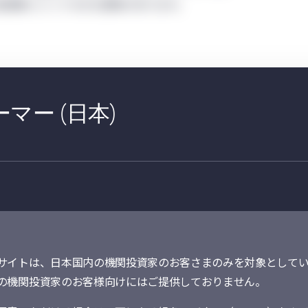
投資家にとって大きな意味があります。
マー (日本)
ルな経済への移行のために600億米ドル超の投資
5
ン・ニュー・ディールを立ち上げました
。これま
に追随する動きはほとんど見られませんが、11月
組条約締約国会議に向けて、国全体もしくは地域
ティブの発表が見られると予想されます。
公約に対する懐疑的な見方は少なくありません。
ア各国の政策当局に強固な決意と計画が求められ
も言うまでもありません。しかし、
サイトは、日本国内の機関投資家のお客さまのみを対象としてい
の機関投資家のお客様向けにはご提供しておりません。