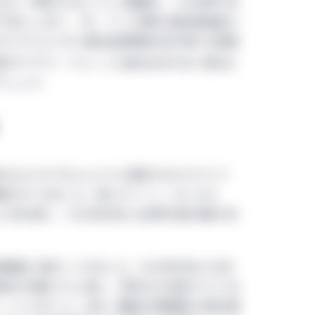
nagementの現地の法人により運営されています。
ます。予想されるこうした展開は、この分野で世
下支えします。一方、インド政府は電池製造能力
家向けサイトはマニュライフ・インベストメント・マネジメン
のリチウムイオン電池生産開始を促す様々な奨励
ョンは、日本に拠点を有する機関投資家のみを対象としており、
域のサプライ・チェーンに組み込まれると見込ま
在住の個人投資家及び日本国外に居住地又は本拠地を有する個
でしょう。
をもたらすプロジェクトに限定するサステナブ
識されてきました。特にグリーン・ボンドは
人気が高く、2020年9月には世界の発行額が1兆
極的に発行してきました。2020年1月から9月
額は90億米ドルに達し、同年も引き続きアジア太
。シンガポール、日本、韓国も同期間中の発行額