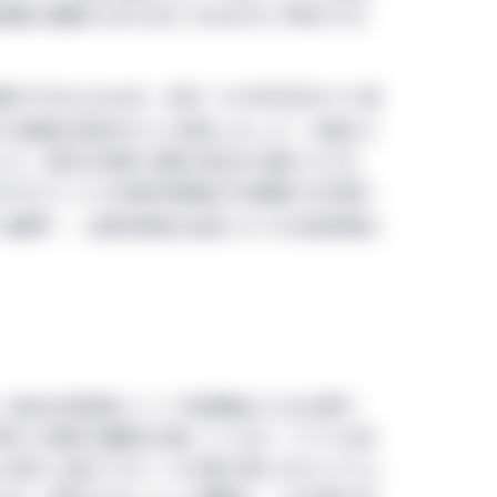
規電力需要の3分の2近くを占めると予想されま
の拘束を受け、かつこれに服することに同意していただく必要があり
gementサイトのすべてのページ（Manulife Investment Manag
含まれます。）に対し、グローバル条件が適用されます。これら
の70%以上を占め、先頃、2020年代末までに新
トの閲覧又は利用はご遠慮ください。インターネット・ユーザ
7
の大規模な投資を行うと発表しました
。中国のカ
かわらず、すべてのグローバル条件が適用されます。当サイトを
より、現在の目標と政策の修正が必要となりま
受諾されたことになります。
100ギガワットの太陽光発電能力を整備する計画で
8
ら増強
）、太陽光発電の生産コストを石炭発電以
みを目的としており、有価証券の取得勧誘又は売付け勧誘等を
スについて勧誘を行うものではありません。また当サイトに記
証券又はサービスを推奨するものでもありません。当サイト上
商品又はサービスが、特定の投資家に適していることを表明す
供は投資助言に該当せず、又は投資助言とみなされないことを
おいても、投資活動の提案又は勧誘のための手段とみなされる
ティ指向の投資家にとって投資機会となる分野で
れていることが明示されていない限り、当サイトはManulife Inv
で果たす役割の重要性は増しています。アジアの消
って運営されています。地域別セクションは、各セクションに表示されたM
に移行し始めており、EVの電力源となるリチウム