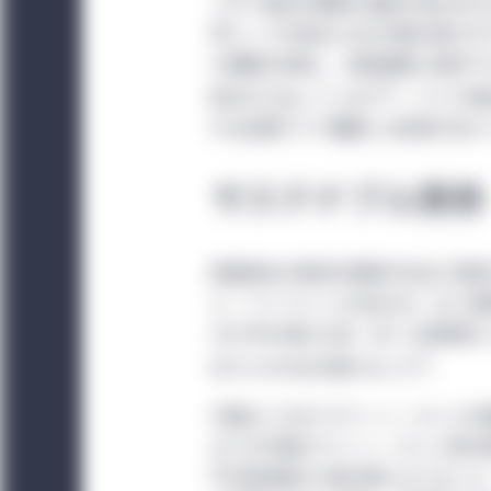
Investment Ma
イオン電池の需要も増加が見込まれ
界トップの地位にある中国の強さを
日本：
日本の機関投資
の増強を目指し、製造業者に国内で
ます。日本向けセクシ
10
策を打ち出しています
。アジア地
ではありません。日本
れる近隣アジア諸国にも恩恵が及ぶ
いでください。
サステナブル債券
調達資金の使途を環境や社会に恩恵
ル・ファイナンスの拡大は、広く認
2007年の導入以来、多くの投資家に
11
米ドルの大台を超えました
。
中国はこれまでグリーン・ボンドを積
までの中国のグリーン・ボンド発行
平洋地域最大の発行国となりました