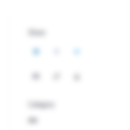
Share
LinkedIn
Facebook
Twitter
Email
Copy
Download
Category
債券