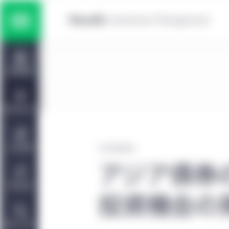
Skip to main content
マルチ・アセット運用戦略
Home
株式運用戦略
運用戦略
債券運用戦略
投資環境分析
プライベート・アセット運用戦略
会社情報
2021年4月1日
アジア債券
責任投資
投資機会の
お問い合わせ