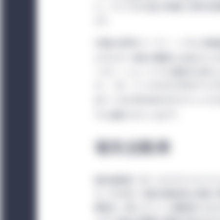
に、アジアは今後20年間に世界の新
受諾するのみならず、そ
6
す
。
Investment Mana
る地域別セクションも
中国は世界のソーラー・バネル供給量
意されない場合、サイ
エネルギー技術の開発に6兆米ドル
イトを利用するかにか
ーボン・ニュートラル達成の公約に
らのグローバル条件を
す。一方、インドは2022年までに
あり（2020年の約35ギガワットか
当サイトは情報提供の
9
下に抑制できています
。
又は助言に係るサービ
経由で言及された有価
電気自動車
閲覧できる有価証券、
当サイトによる情報提
トは、いかなる法域に
電気自動車（EV）もサステナビリ
現地の法人によって運営さ
す。EVが多くの国の脱炭素化計画
Managementによ
費者は一斉にガソリン自動車からEV