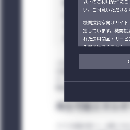
現状と公約した
以下のご利用条件にご同
い。ご同意いただけない
に投資機会が生
機関投資家向けサイト
インベストメン
定しています。機関投
えています。
れた運用商品・サービ
象者ではありません。
当サイト（および当サイトを
これらの目標を達成するためには、
ニュライフ」といいます。）の事
の生産方法、通勤の手段に至るまで
Management）
す。こうした変化は投資家にアジア
それぞれのセクションに表示
機会をもたらします。
ます。当サイト上での
の情報は、選択された
再生可能エネルギ
て、居住地・所在地以
だく必要があります。
アジアの成長が続くと、必要とする
サイトの閲覧及び利用